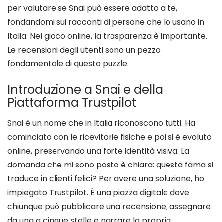
per valutare se Snai può essere adatto a te,
fondandomi sui racconti di persone che lo usano in
Italia. Nel gioco online, la trasparenza è importante.
Le recensioni degli utenti sono un pezzo
fondamentale di questo puzzle.
Introduzione a Snai e della
Piattaforma Trustpilot
Snai è un nome che in Italia riconoscono tutti. Ha
cominciato con le ricevitorie fisiche e poi si è evoluto
online, preservando una forte identità visiva. La
domanda che mi sono posto è chiara: questa fama si
traduce in clienti felici? Per avere una soluzione, ho
impiegato Trustpilot. È una piazza digitale dove
chiunque può pubblicare una recensione, assegnare
da una a cinque stelle e narrare la propria