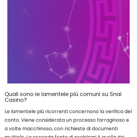
Quali sono le lamentele più comuni su Snai
Casino?
Le lamentele più ricorrenti concernono la verifica del
conto. Viene considerata un processo farraginoso e
a volte macchinoso, con richieste di documenti