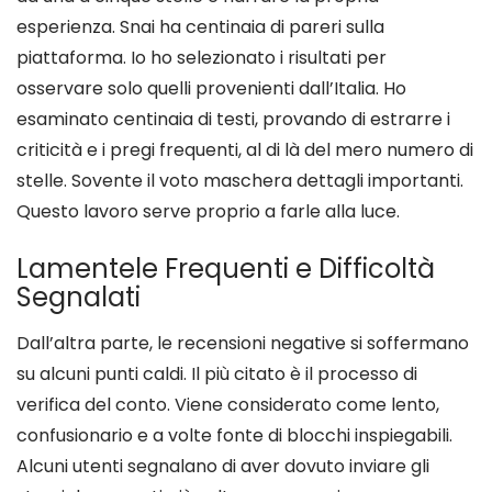
esperienza. Snai ha centinaia di pareri sulla
piattaforma. Io ho selezionato i risultati per
osservare solo quelli provenienti dall’Italia. Ho
esaminato centinaia di testi, provando di estrarre i
criticità e i pregi frequenti, al di là del mero numero di
stelle. Sovente il voto maschera dettagli importanti.
Questo lavoro serve proprio a farle alla luce.
Lamentele Frequenti e Difficoltà
Segnalati
Dall’altra parte, le recensioni negative si soffermano
su alcuni punti caldi. Il più citato è il processo di
verifica del conto. Viene considerato come lento,
confusionario e a volte fonte di blocchi inspiegabili.
Alcuni utenti segnalano di aver dovuto inviare gli