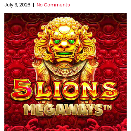
July 3, 2026
|
No Comments