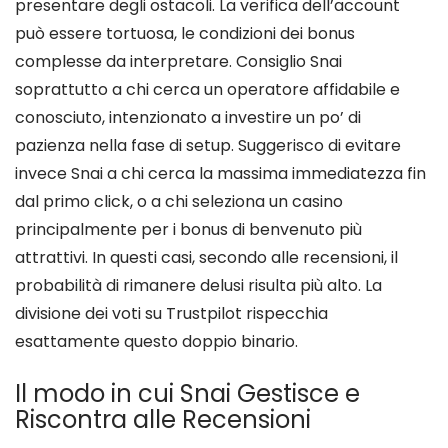
presentare degli ostacoli. La verifica dell’account
può essere tortuosa, le condizioni dei bonus
complesse da interpretare. Consiglio Snai
soprattutto a chi cerca un operatore affidabile e
conosciuto, intenzionato a investire un po’ di
pazienza nella fase di setup. Suggerisco di evitare
invece Snai a chi cerca la massima immediatezza fin
dal primo click, o a chi seleziona un casino
principalmente per i bonus di benvenuto più
attrattivi. In questi casi, secondo alle recensioni, il
probabilità di rimanere delusi risulta più alto. La
divisione dei voti su Trustpilot rispecchia
esattamente questo doppio binario.
Il modo in cui Snai Gestisce e
Riscontra alle Recensioni