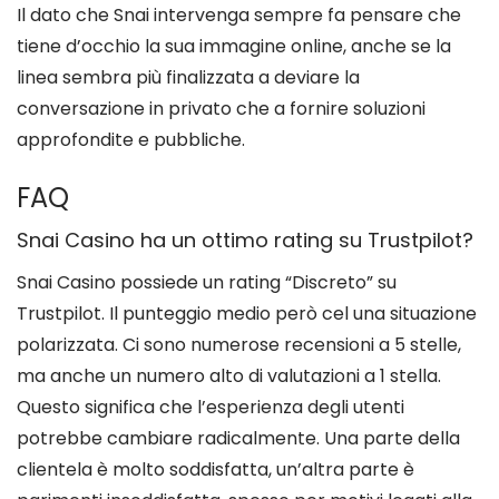
Il dato che Snai intervenga sempre fa pensare che
tiene d’occhio la sua immagine online, anche se la
linea sembra più finalizzata a deviare la
conversazione in privato che a fornire soluzioni
approfondite e pubbliche.
FAQ
Snai Casino ha un ottimo rating su Trustpilot?
Snai Casino possiede un rating “Discreto” su
Trustpilot. Il punteggio medio però cel una situazione
polarizzata. Ci sono numerose recensioni a 5 stelle,
ma anche un numero alto di valutazioni a 1 stella.
Questo significa che l’esperienza degli utenti
potrebbe cambiare radicalmente. Una parte della
clientela è molto soddisfatta, un’altra parte è