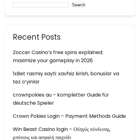
Search
Recent Posts
Zoccer Casino’s free spins explained:
maximize your gameplay in 2026
1xBet rasmiy sayti: xavfsiz kirish, bonuslar va
tez o’yinlar
crownpokies au – kompletter Guide für
deutsche Spieler
Crown Pokies Login – Payment Methods Guide
Win Beast Casino login – Οδηγός σύνδεσης,
μπόνους και ασφαλή παιχνίδι