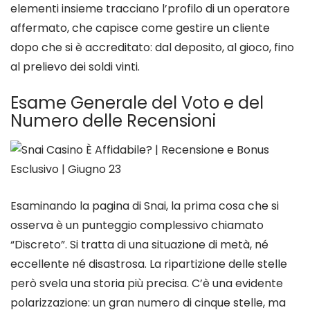
elementi insieme tracciano l’profilo di un operatore
affermato, che capisce come gestire un cliente
dopo che si è accreditato: dal deposito, al gioco, fino
al prelievo dei soldi vinti.
Esame Generale del Voto e del
Numero delle Recensioni
Esaminando la pagina di Snai, la prima cosa che si
osserva è un punteggio complessivo chiamato
“Discreto”. Si tratta di una situazione di metà, né
eccellente né disastrosa. La ripartizione delle stelle
però svela una storia più precisa. C’è una evidente
polarizzazione: un gran numero di cinque stelle, ma