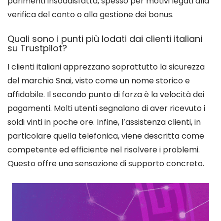
parimenti insoddisfatta, spesso per motivi legati alla
verifica del conto o alla gestione dei bonus.
Quali sono i punti più lodati dai clienti italiani
su Trustpilot?
I clienti italiani apprezzano soprattutto la sicurezza
del marchio Snai, visto come un nome storico e
affidabile. Il secondo punto di forza è la velocità dei
pagamenti. Molti utenti segnalano di aver ricevuto i
soldi vinti in poche ore. Infine, l’assistenza clienti, in
particolare quella telefonica, viene descritta come
competente ed efficiente nel risolvere i problemi.
Questo offre una sensazione di supporto concreto.