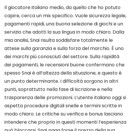
Il giocatore italiano medio, da quello che ho potuto
capire, cerca un mix specifico. Vuole sicurezza legale,
pagamenti rapidi, una buona selezione di giochi e un
servizio che adotti la sua lingua in modo chiaro. Dalla
mia analisi, Snai risulta soddisfare totalmente le
attese sulla garanzia e sulla forza del marchio. È uno
dei marchi più conosciuti del settore. Sulla rapidità
dei pagamenti, le recensioni buone confermano che
spesso Snai è all’altezza della situazione, e questo è
un punto determinante. I difficoltà sorgono in altri
punti, soprattutto nella fase di iscrizione e nella
trasparenza delle promozioni. L’utente italiano oggi si
aspetta procedure digitali snelle e termini scritte in
modo chiaro. Le critiche su verifica e bonus lasciano
intendere che proprio in questi momenti l’esperienza
può bloccarsi. Snai paga forse il prezzo della sua