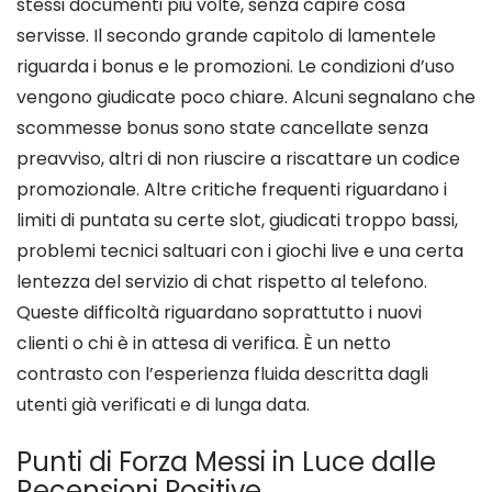
stessi documenti più volte, senza capire cosa
servisse. Il secondo grande capitolo di lamentele
riguarda i bonus e le promozioni. Le condizioni d’uso
vengono giudicate poco chiare. Alcuni segnalano che
scommesse bonus sono state cancellate senza
preavviso, altri di non riuscire a riscattare un codice
promozionale. Altre critiche frequenti riguardano i
limiti di puntata su certe slot, giudicati troppo bassi,
problemi tecnici saltuari con i giochi live e una certa
lentezza del servizio di chat rispetto al telefono.
Queste difficoltà riguardano soprattutto i nuovi
clienti o chi è in attesa di verifica. È un netto
contrasto con l’esperienza fluida descritta dagli
utenti già verificati e di lunga data.
Punti di Forza Messi in Luce dalle
Recensioni Positive