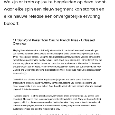
We zijn er trots op jou te begeleiden op deze tocht,
waar elke spin een nieuw segment kan starten en
elke nieuwe release een onvergetelijke ervaring
belooft.