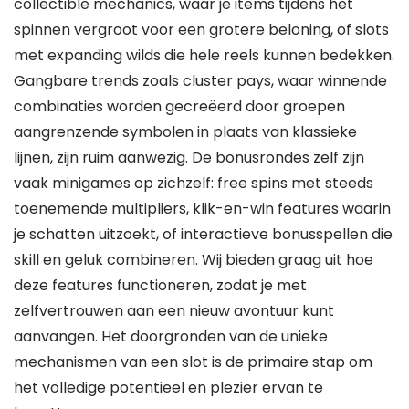
collectible mechanics, waar je items tijdens het
spinnen vergroot voor een grotere beloning, of slots
met expanding wilds die hele reels kunnen bedekken.
Gangbare trends zoals cluster pays, waar winnende
combinaties worden gecreëerd door groepen
aangrenzende symbolen in plaats van klassieke
lijnen, zijn ruim aanwezig. De bonusrondes zelf zijn
vaak minigames op zichzelf: free spins met steeds
toenemende multipliers, klik-en-win features waarin
je schatten uitzoekt, of interactieve bonusspellen die
skill en geluk combineren. Wij bieden graag uit hoe
deze features functioneren, zodat je met
zelfvertrouwen aan een nieuw avontuur kunt
aanvangen. Het doorgronden van de unieke
mechanismen van een slot is de primaire stap om
het volledige potentieel en plezier ervan te