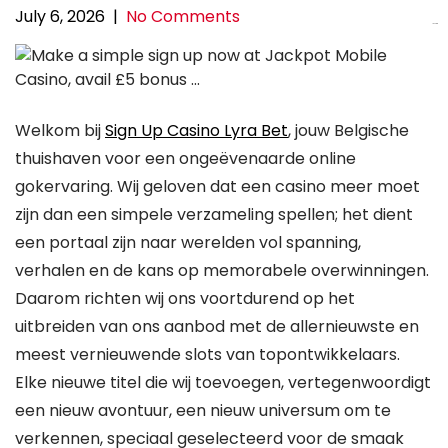
July 6, 2026
|
No Comments
jacktoto
Welkom bij
Sign Up Casino Lyra Bet
, jouw Belgische
thuishaven voor een ongeëvenaarde online
gokervaring. Wij geloven dat een casino meer moet
zijn dan een simpele verzameling spellen; het dient
een portaal zijn naar werelden vol spanning,
verhalen en de kans op memorabele overwinningen.
Daarom richten wij ons voortdurend op het
uitbreiden van ons aanbod met de allernieuwste en
meest vernieuwende slots van topontwikkelaars.
Elke nieuwe titel die wij toevoegen, vertegenwoordigt
een nieuw avontuur, een nieuw universum om te
verkennen, speciaal geselecteerd voor de smaak