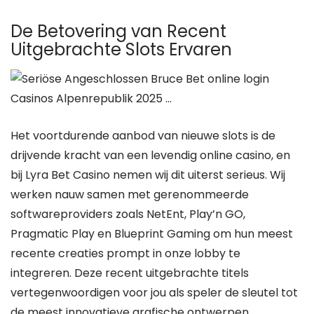
De Betovering van Recent
Uitgebrachte Slots Ervaren
Het voortdurende aanbod van nieuwe slots is de
drijvende kracht van een levendig online casino, en
bij Lyra Bet Casino nemen wij dit uiterst serieus. Wij
werken nauw samen met gerenommeerde
softwareproviders zoals NetEnt, Play’n GO,
Pragmatic Play en Blueprint Gaming om hun meest
recente creaties prompt in onze lobby te
integreren. Deze recent uitgebrachte titels
vertegenwoordigen voor jou als speler de sleutel tot
de meest innovatieve grafische ontwerpen,