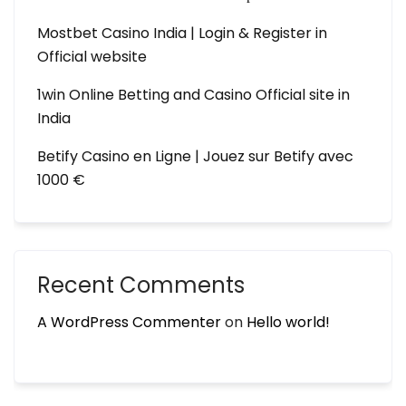
Mostbet Casino India | Login & Register in
Official website
1win Online Betting and Casino Official site in
India
Betify Casino en Ligne | Jouez sur Betify avec
1000 €
Recent Comments
A WordPress Commenter
on
Hello world!