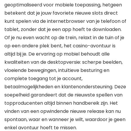
geoptimaliseerd voor mobiele toepassing, hetgeen
betekent dat je jouw favoriete nieuwe slots direct
kunt spelen via de internetbrowser van je telefoon of
tablet, zonder dat je een app hoeft te downloaden.
Of je nu even wacht op de trein, relaxt in de tuin of je
op een andere plek bent, het casino-avontuur is
altijd bij je. De ervaring op mobiel behoudt alle
kwaliteiten van de desktopversie: scherpe beelden,
vloeiende bewegingen, intuïtieve besturing en
complete toegang tot je account,
betaalmogelijkheden en klantenondersteuning. Deze
soepelheid garandeert dat de nieuwste spellen van
topproducenten altijd binnen handbereik zijn. Het
vinden van een opwindende nieuwe release kan nu
spontaan, waar en wanneer je wilt, waardoor je geen
enkel avontuur hoeft te missen.