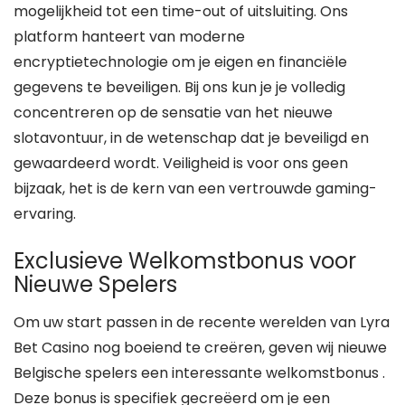
mogelijkheid tot een time-out of uitsluiting. Ons
platform hanteert van moderne
encryptietechnologie om je eigen en financiële
gegevens te beveiligen. Bij ons kun je je volledig
concentreren op de sensatie van het nieuwe
slotavontuur, in de wetenschap dat je beveiligd en
gewaardeerd wordt. Veiligheid is voor ons geen
bijzaak, het is de kern van een vertrouwde gaming-
ervaring.
Exclusieve Welkomstbonus voor
Nieuwe Spelers
Om uw start passen in de recente werelden van Lyra
Bet Casino nog boeiend te creëren, geven wij nieuwe
Belgische spelers een interessante welkomstbonus .
Deze bonus is specifiek gecreëerd om je een