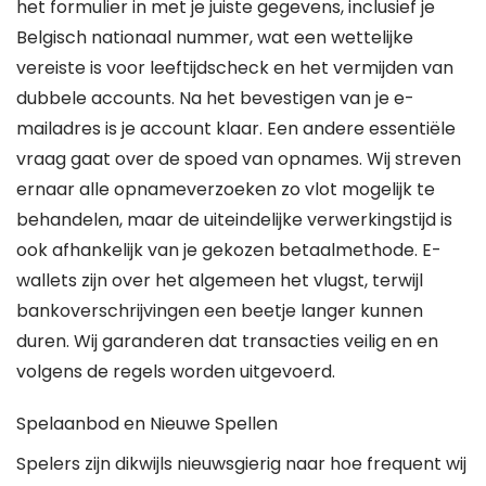
het formulier in met je juiste gegevens, inclusief je
Belgisch nationaal nummer, wat een wettelijke
vereiste is voor leeftijdscheck en het vermijden van
dubbele accounts. Na het bevestigen van je e-
mailadres is je account klaar. Een andere essentiële
vraag gaat over de spoed van opnames. Wij streven
ernaar alle opnameverzoeken zo vlot mogelijk te
behandelen, maar de uiteindelijke verwerkingstijd is
ook afhankelijk van je gekozen betaalmethode. E-
wallets zijn over het algemeen het vlugst, terwijl
bankoverschrijvingen een beetje langer kunnen
duren. Wij garanderen dat transacties veilig en en
volgens de regels worden uitgevoerd.
Spelaanbod en Nieuwe Spellen
Spelers zijn dikwijls nieuwsgierig naar hoe frequent wij