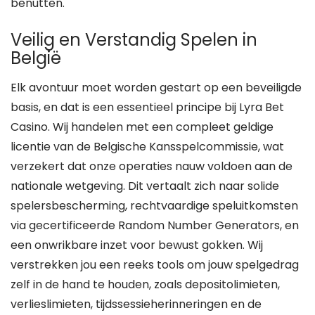
benutten.
Veilig en Verstandig Spelen in
België
Elk avontuur moet worden gestart op een beveiligde
basis, en dat is een essentieel principe bij Lyra Bet
Casino. Wij handelen met een compleet geldige
licentie van de Belgische Kansspelcommissie, wat
verzekert dat onze operaties nauw voldoen aan de
nationale wetgeving. Dit vertaalt zich naar solide
spelersbescherming, rechtvaardige speluitkomsten
via gecertificeerde Random Number Generators, en
een onwrikbare inzet voor bewust gokken. Wij
verstrekken jou een reeks tools om jouw spelgedrag
zelf in de hand te houden, zoals depositolimieten,
verlieslimieten, tijdssessieherinneringen en de