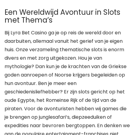
Een Wereldwijd Avontuur in Slots
met Thema’s
Bij Lyra Bet Casino ga je op reis de wereld door en
daarbuiten, allemaal vanuit het gerief van je eigen
huis. Onze verzameling thematische slots is enorm
divers en met zorg uitgekozen. Hou je van
mythologie? Dan kun je de krachten van de Griekse
goden aanroepen of Noorse krijgers begeleiden op
hun avontuur. Ben je meer een
geschiedenisliefhebber? Er zijn slots gericht op het
oude Egypte, het Romeinse Rijk of de tijd van de
piraten. Voor de avonturisten hebben wij games die
je brengen op junglesafari’s, diepzeeduiken of
expedities naar bevroren bergtoppen. En denken we
aan de populaire entertainment-franchises niet