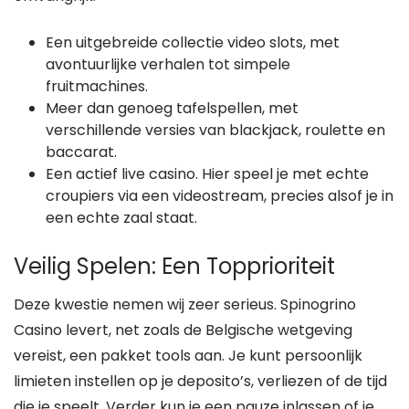
Een uitgebreide collectie video slots, met
avontuurlijke verhalen tot simpele
fruitmachines.
Meer dan genoeg tafelspellen, met
verschillende versies van blackjack, roulette en
baccarat.
Een actief live casino. Hier speel je met echte
croupiers via een videostream, precies alsof je in
een echte zaal staat.
Veilig Spelen: Een Topprioriteit
Deze kwestie nemen wij zeer serieus. Spinogrino
Casino levert, net zoals de Belgische wetgeving
vereist, een pakket tools aan. Je kunt persoonlijk
limieten instellen op je deposito’s, verliezen of de tijd
die je speelt. Verder kun je een pauze inlassen of je