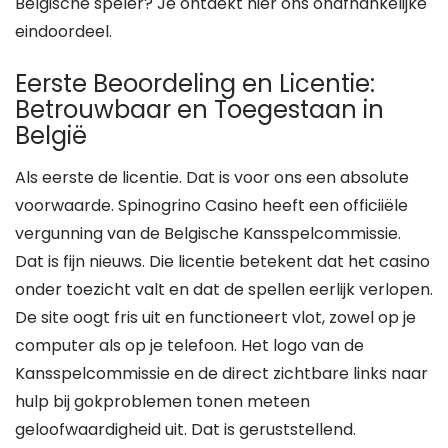
Belgische speler? Je ontdekt hier ons onafhankelijke
eindoordeel.
Eerste Beoordeling en Licentie:
Betrouwbaar en Toegestaan in
België
Als eerste de licentie. Dat is voor ons een absolute
voorwaarde. Spinogrino Casino heeft een officiiële
vergunning van de Belgische Kansspelcommissie.
Dat is fijn nieuws. Die licentie betekent dat het casino
onder toezicht valt en dat de spellen eerlijk verlopen.
De site oogt fris uit en functioneert vlot, zowel op je
computer als op je telefoon. Het logo van de
Kansspelcommissie en de direct zichtbare links naar
hulp bij gokproblemen tonen meteen
geloofwaardigheid uit. Dat is geruststellend.