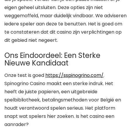
eigen geheel uitsluiten. Deze opties zijn niet
weggemoffeld, maar duidelijk vindbaar. We adviseren
iedere speler aan deze te benutten. Het is goed om
te constateren dat dit casino zijn verplichtingen op
dit gebied niet negeert.
Ons Eindoordeel: Een Sterke
Nieuwe Kandidaat
Onze test is goed
https://sspinogrino.com/
.
Spinogrino Casino maakt een sterke indruk. Het
heeft de juiste papieren, een uitgebreide
spelbibliotheek, betalingsmethoden voor België en
houdt verantwoord spelen serieus. Het platform
snapt wat spelers hier zoeken. Is het casino een
aanrader?