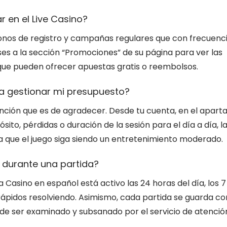
 en el Live Casino?
bonos de registro y campañas regulares que con frecuenc
vises a la sección “Promociones” de su página para ver las
que pueden ofrecer apuestas gratis o reembolsos.
ra gestionar mi presupuesto?
función que es de agradecer. Desde tu cuenta, en el apart
ito, pérdidas o duración de la sesión para el día a día, l
a que el juego siga siendo un entretenimiento moderado.
o durante una partida?
a Casino en español está activo las 24 horas del día, los 7
 rápidos resolviendo. Asimismo, cada partida se guarda co
uede ser examinado y subsanado por el servicio de atenció