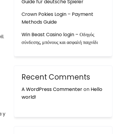
Guide für deutsche Spieler
Crown Pokies Login – Payment
Methods Guide
Win Beast Casino login – Οδηγός
l.
σύνδεσης, μπόνους και ασφαλή παιχνίδι
Recent Comments
A WordPress Commenter
on
Hello
world!
a y