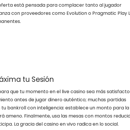
 oferta está pensada para complacer tanto al jugador
lianza con proveedores como Evolution o Pragmatic Play L
manentes.
áxima tu Sesión
ara que tu momento en el live casino sea más satisfactor
iento antes de jugar dinero auténtico; muchas partidas
tu bankroll con inteligencia: establece un monto para la
será ameno. Finalmente, usa las mesas con montos reduci
icipa. La gracia del casino en vivo radica en lo social.