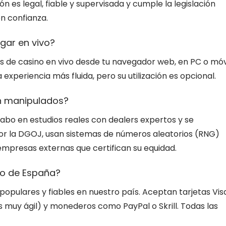
n es legal, fiable y supervisada y cumple la legislación
n confianza.
gar en vivo?
s de casino en vivo desde tu navegador web, en PC o móvi
xperiencia más fluida, pero su utilización es opcional.
án manipulados?
 cabo en estudios reales con dealers expertos y se
por la DGOJ, usan sistemas de números aleatorios (RNG)
empresas externas que certifican su equidad.
o de España?
opulares y fiables en nuestro país. Aceptan tarjetas Vis
 muy ágil) y monederos como PayPal o Skrill. Todas las