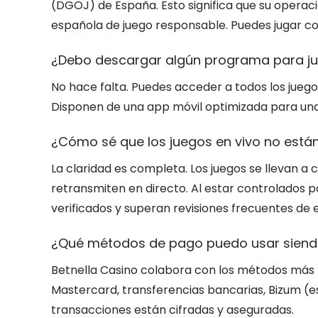
(DGOJ) de España. Esto significa que su operació
española de juego responsable. Puedes jugar co
¿Debo descargar algún programa para ju
No hace falta. Puedes acceder a todos los juego
Disponen de una app móvil optimizada para una e
¿Cómo sé que los juegos en vivo no est
La claridad es completa. Los juegos se llevan a
retransmiten en directo. Al estar controlados 
verificados y superan revisiones frecuentes de 
¿Qué métodos de pago puedo usar siend
Betnella Casino colabora con los métodos más p
Mastercard, transferencias bancarias, Bizum (es
transacciones están cifradas y aseguradas.