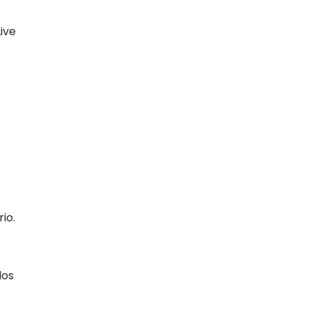
ive
io.
dos