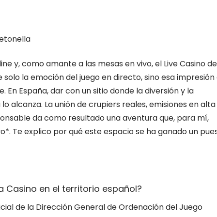
e y, como amante a las mesas en vivo, el Live Casino de
solo la emoción del juego en directo, sino esa impresión
. En España, dar con un sitio donde la diversión y la
lo alcanza. La unión de crupiers reales, emisiones en alta
sponsable da como resultado una aventura que, para mí,
vo*. Te explico por qué este espacio se ha ganado un pue
la Casino en el territorio español?
ficial de la Dirección General de Ordenación del Juego