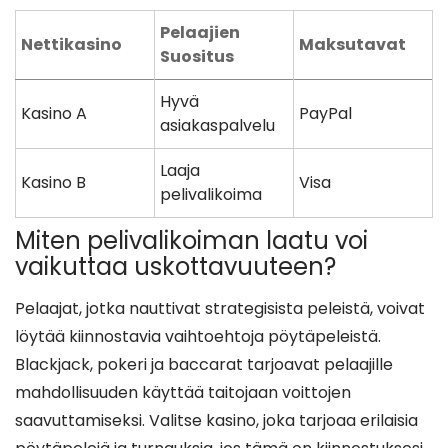
Pelaajien
Nettikasino
Maksutavat
Suositus
Hyvä
Kasino A
PayPal
asiakaspalvelu
Laaja
Kasino B
Visa
pelivalikoima
Miten pelivalikoiman laatu voi
vaikuttaa uskottavuuteen?
Pelaajat, jotka nauttivat strategisista peleistä, voivat
löytää kiinnostavia vaihtoehtoja pöytäpeleistä.
Blackjack, pokeri ja baccarat tarjoavat pelaajille
mahdollisuuden käyttää taitojaan voittojen
saavuttamiseksi. Valitse kasino, joka tarjoaa erilaisia