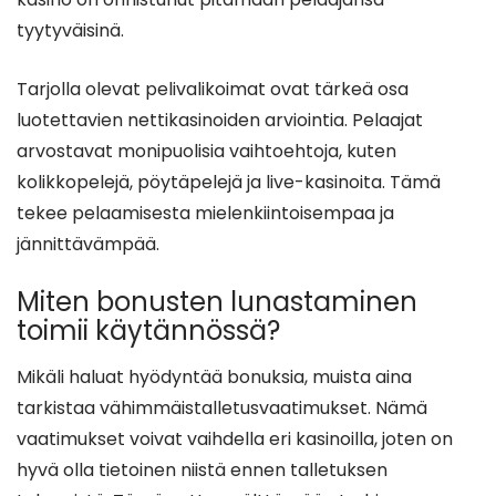
tyytyväisinä.
Tarjolla olevat pelivalikoimat ovat tärkeä osa
luotettavien nettikasinoiden arviointia. Pelaajat
arvostavat monipuolisia vaihtoehtoja, kuten
kolikkopelejä, pöytäpelejä ja live-kasinoita. Tämä
tekee pelaamisesta mielenkiintoisempaa ja
jännittävämpää.
Miten bonusten lunastaminen
toimii käytännössä?
Mikäli haluat hyödyntää bonuksia, muista aina
tarkistaa vähimmäistalletusvaatimukset. Nämä
vaatimukset voivat vaihdella eri kasinoilla, joten on
hyvä olla tietoinen niistä ennen talletuksen