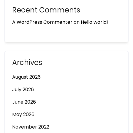
Recent Comments
A WordPress Commenter
on
Hello world!
Archives
August 2026
July 2026
June 2026
May 2026
November 2022