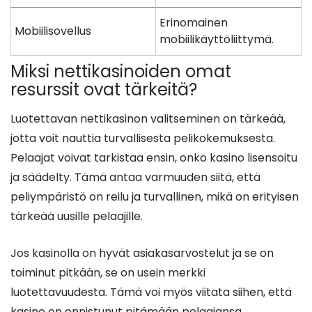
Erinomainen
Mobiilisovellus
mobiilikäyttöliittymä.
Miksi nettikasinoiden omat
resurssit ovat tärkeitä?
Luotettavan nettikasinon valitseminen on tärkeää,
jotta voit nauttia turvallisesta pelikokemuksesta.
Pelaajat voivat tarkistaa ensin, onko kasino lisensoitu
ja säädelty. Tämä antaa varmuuden siitä, että
peliympäristö on reilu ja turvallinen, mikä on erityisen
tärkeää uusille pelaajille.
Jos kasinolla on hyvät asiakasarvostelut ja se on
toiminut pitkään, se on usein merkki
luotettavuudesta. Tämä voi myös viitata siihen, että
kasino on onnistunut pitämään pelaajansa