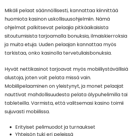
Mikäli pelaat säännöllisesti, kannattaa kiinnittää
huomiota kasinon uskollisuusohjelmiin. Nämä
ohjelmat palkitsevat pelaajia pitkäaikaisista
sitoutumisista tarjoamalla bonuksia, ilmaiskierroksia
ja muita etuja. Uuden pelaajan kannattaa myös
tarkistaa, onko kasinolla tervetuliaisbonuksia.
Hyvät nettikasinot tarjoavat myös mobiiliystävällisiä
alustoja, joten voit pelata missä vain.
Mobiilipelaaminen on yleistynyt, ja monet pelaajat
nauttivat mahdollisuudesta pelata älypuhelimilla tai
tableteilla. Varmista, että valitsemasi kasino toimii
sujuvasti mobiilissa.
Erityiset pelimuodot ja turnaukset
Yhteisön tuki eri peleissä