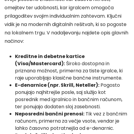
omejitev ter udobnosti, kar igralcem omogoča
prilagoditev svojim individualnim zahtevam. Ključni
vidik je na modernih digitalnih rešitvah, ki so pogoste
na lokalnem trgu. V nadaljevanju najdete opis glavnih
načinov:
Kreditne in debetne kartice
(Visa/Mastercard):
Široko dostopna in
priznana možnost, primerna za tiste igralce, ki
raje uporabljajo klasične bančne instrumente.
E-denarnice (npr. Skrill, Neteller):
Pogosto
ponujajo najhitrejše posle, saj služijo kot
posrednik med igralnico in bančnim računom,
ter ponujajo dodaten sloj zasebnosti.
Neposredni bančni prenosi:
Tik vez z bančnim
računom, primerna za večje vsote, vendar je
lahko časovno potratnejša od e-denarnic.