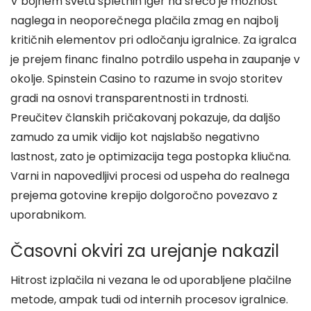
V bojnem svetu spletnih iger na srečo je možnost
naglega in neoporečnega plačila zmag en najbolj
kritičnih elementov pri odločanju igralnice. Za igralca
je prejem financ finalno potrdilo uspeha in zaupanje v
okolje. Spinstein Casino to razume in svojo storitev
gradi na osnovi transparentnosti in trdnosti.
Preučitev članskih pričakovanj pokazuje, da daljšo
zamudo za umik vidijo kot najslabšo negativno
lastnost, zato je optimizacija tega postopka kliučna.
Varni in napovedljivi procesi od uspeha do realnega
prejema gotovine krepijo dolgoročno povezavo z
uporabnikom.
Časovni okviri za urejanje nakazil
Hitrost izplačila ni vezana le od uporabljene plačilne
metode, ampak tudi od internih procesov igralnice.