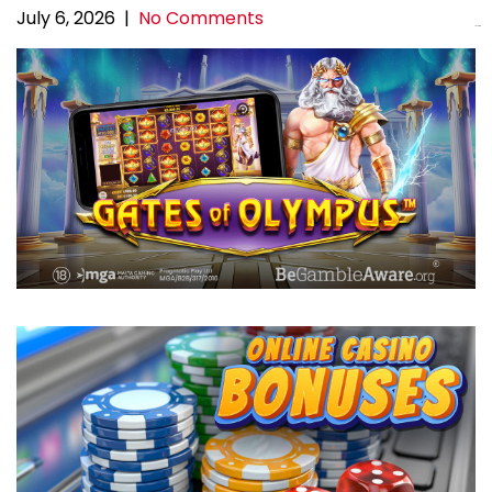
July 6, 2026
|
No Comments
jacktoto