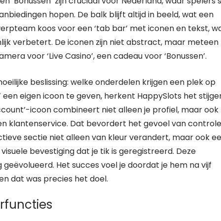
’ en ‘Bonussen’ zijn cruciaal voor Nederland, waar spelers 
biedingen hopen. De balk blijft altijd in beeld, wat een
werpteam koos voor een ‘tab bar’ met iconen en tekst, w
ijk verbetert. De iconen zijn niet abstract, maar meteen
 camera voor ‘Live Casino’, een cadeau voor ‘Bonussen’.
oeilijke beslissing: welke onderdelen krijgen een plek op
’ een eigen icoon te geven, herkent HappySlots het stijg
count’-icoon combineert niet alleen je profiel, maar ook
en klantenservice. Dat bevordert het gevoel van controle
actieve sectie niet alleen van kleur verandert, maar ook e
visuele bevestiging dat je tik is geregistreerd. Deze
g geëvolueerd. Het succes voel je doordat je hem na vijf
 en dat was precies het doel.
rfuncties