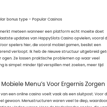
, merkt meteen wanneer een platform echt moeite doet
 laatste updates van HappySlots Casino opvielen, vooral 
oor spelers hier, die vooral mobiel gamen, beslist een
rerend verloopt. Ik heb de nieuwe structuur uitgebreid get
er ogen. Ze lossen praktische problemen op waar veel
 is simpel: minder tijd verspillen met zoeken, meer tijd
 Mobiele Menu’s Voor Ergernis Zorgen
van een online casino voelt vaak als een sluitpost. Voor 
eel gewoon. Menustructuren waren veel te diep, waardoo