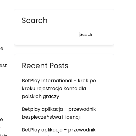
Search
Search
de
Recent Posts
est
BetPlay International – krok po
kroku rejestracja konta dla
polskich graczy
Betplay aplikacja – przewodnik
bezpieczeństwa i licencji
de
r
BetPlay aplikacja – przewodnik