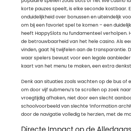
populaire spellen zoals slots of het live casino 
korte pauzes speelt, is elke seconde kostbaar. E
onduidelijkheid over bonussen en uiteindelijk vo
om bij een favoriet spel te komen – een duidelijk
heeft HappySlots nu fundamenteel verholpen. He
de betrouwbaarheid van het hele casino. Als een 
vinden, gaat hij twijfelen aan de transparantie.
waar spelers bewust voor een legale aanbieder
kaart van het menu te maken, een extra denkstap
Denk aan situaties zoals wachten op de bus of 
om door vijf submenu’s te scrollen op zoek naa
vroegtijdig afhaken, niet door een slecht aanbo
schoolvoorbeeld van slechte ‘information archi
door de navigatie volledig te herzien, met de m
Directe Impact op de Alledaags