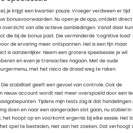
el, je krijgt een kwartier pauze. Vroeger verdween er tijd
uw bonusvoorwaarden. Nu open je de app, ontdekt direct 
en overzicht van alle actieve aanbiedingen. Vanaf daar kun
t die bij de bonus past. Die verminderde ‘cognitive load’ 
 voor de ervaring meer ontspannen. Het is een fijn maar
ct is aanzienlijker. Neem een grotere speelsessie: je wil
proberen en even je transacties nagaan. Met de oude
urgermenu, met het risico de draad weg te raken.
 Die stabiliteit geeft een gevoel van controle. Ook de
Een nieuw account wordt niet meer overspoeld door een l
gatiepunten. Tijdens mijn tests zag ik dat handelingen 
ting doen en naar een aangeraden slot gaan, nu stabiel in
iks; het hoopt op en voorkomt ergernis bij elke sessie. Het l
n het spel te besteden, niet aan het zoeken. Dat verhoogt