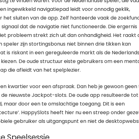
lastig te vinden waren. Voor de Nederlandse speler, die vaa
en ingewikkeld navigatiepad leidt voor onnodig geklik,
or het sluiten van de app. Zelf hanteerde vaak de zoekfun
 signaal dat de navigatie niet functioneerde. Die ergernis
t probleem strekt zich uit dan onhandigheid. Het raakt
speler zijn stortingsbonus niet binnen drie tikken kan
 Dat is riskant in een gereguleerde markt als de Nederlands
 kiezen. De oude structuur eiste gebruikers om een ment
 die afleidt van het spelplezier.
een kwartier voor een afspraak. Dan heb je gewoon geen t
r de nieuwste Jackpot-slots. De oude app resulteerde tot
d, maar door een te omslachtige toegang. Dit is een
tecture’. HappySlots heeft hier nu een streep onder geze
obiele gebruiker als uitgangspunt en niet de desktopwebsi
e Speelsessie