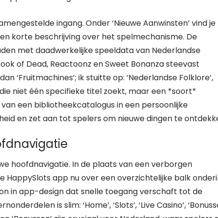
 samengestelde ingang. Onder ‘Nieuwe Aanwinsten’ vind je
 een korte beschrijving over het spelmechanisme. De
gehouden met daadwerkelijke speeldata van Nederlandse
 Book of Dead, Reactoonz en Sweet Bonanza steevast
 ‘Fruitmachines’; ik stuitte op: ‘Nederlandse Folklore’,
die niet één specifieke titel zoekt, maar een *soort*
p van een bibliotheekcatalogus in een persoonlijke
heid en zet aan tot spelers om nieuwe dingen te ontdekk
ofdnavigatie
uwe hoofdnavigatie. In de plaats van een verborgen
 HappySlots app nu over een overzichtelijke balk onderi
roon in app-design dat snelle toegang verschaft tot de
onderdelen is slim: ‘Home’, ‘Slots’, ‘Live Casino’, ‘Bonuss