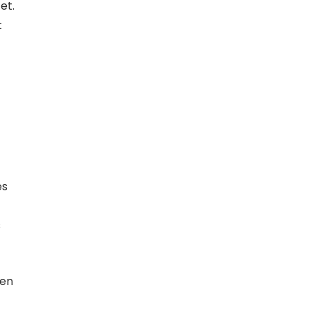
et.
t
es
s
een