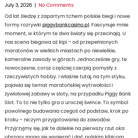
July 3, 2026
|
No Comments
Od lat śledzę z zapartym tchem polskie biegi i nowe
formy rozrywki
piggybankcasino.pl
. Fascynuje mnie
moment, w którym te dwa światy się przecinają. U
nas scena biegowa aż kipi – od przepełnionych
maratonów w wielkich miastach po niewielkie,
kameralne zawody w górach. Jednocześnie gry, te
nowoczesne, coraz częściej czerpią pomysły z
rzeczywistych hobby. I właśnie tutaj, na tym styku,
pojawia się temat maratońskiej wytrwałości i
żywiołowej zabawy w sloty, na przypadku Piggy Bank
Slot. To to nie tylko gra o uroczej śwince. To symbol
powolnego budowania czegoś od podstaw, krok po
kroku – niczym przygotowania do zawodów.
Przyjrzyjmy się, jak te dalekie na pierwszy rzut oka
obszary mogą się wspierać i dać polskim kibicom