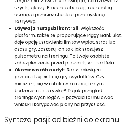
zmęczenia. Zawsze uprawiaj grę na trzeźwo i z
czystą głową. Emocje zaburzają racjonalną
ocenę, a przecież chodzi o przemyślaną
rozrywkę.
Używaj z narzędzi kontroli:
Większość
platform, także te proponujące Piggy Bank Slot,
daje opcję ustawienia limitów wpłat, strat lub
czasu gry. Zastosuj ich tak, jak stosujesz
pulsometru na treningu. To twoje osobiste
zabezpieczenie przed przesadą w… portfela.
Okresowo rób audyt:
Raz w miesiącu
przeanalizuj historię gry i wydatków. Czy
mieszczą się w ustalonym miesięcznym
budżecie na rozrywkę? To jak przegląd
treningowych logów – pozwala formułować
wnioski i korygować plany na przyszłość.
Synteza pasji: od bieżni do ekranu