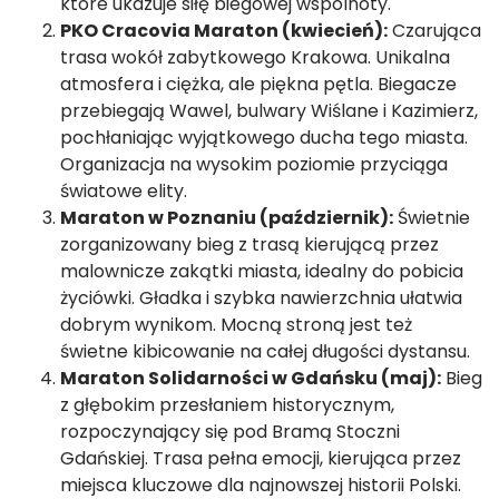
które ukazuje siłę biegowej wspólnoty.
PKO Cracovia Maraton (kwiecień):
Czarująca
trasa wokół zabytkowego Krakowa. Unikalna
atmosfera i ciężka, ale piękna pętla. Biegacze
przebiegają Wawel, bulwary Wiślane i Kazimierz,
pochłaniając wyjątkowego ducha tego miasta.
Organizacja na wysokim poziomie przyciąga
światowe elity.
Maraton w Poznaniu (październik):
Świetnie
zorganizowany bieg z trasą kierującą przez
malownicze zakątki miasta, idealny do pobicia
życiówki. Gładka i szybka nawierzchnia ułatwia
dobrym wynikom. Mocną stroną jest też
świetne kibicowanie na całej długości dystansu.
Maraton Solidarności w Gdańsku (maj):
Bieg
z głębokim przesłaniem historycznym,
rozpoczynający się pod Bramą Stoczni
Gdańskiej. Trasa pełna emocji, kierująca przez
miejsca kluczowe dla najnowszej historii Polski.