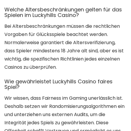
Welche Altersbeschränkungen gelten für das
Spielen im Luckyhills Casino?
Bei Altersbeschränkungen müssen die rechtlichen
Vorgaben für Glücksspiele beachtet werden.
Normalerweise garantiert die Altersverifizierung,
dass Spieler mindestens 18 Jahre alt sind, aber es ist
wichtig, die spezifischen Richtlinien jedes einzelnen
Casinos zu überprüfen.
Wie gewährleistet Luckyhills Casino faires
Spiel?
Wir wissen, dass Fairness im Gaming unerlässlich ist.
Deshalb setzen wir Randomisierungsalgorithmen ein
und unterziehen uns externen Audits, um die
Integrität jedes Spiels zu gewährleisten. Diese
Offenheit schafft Vertrauen und ermöglicht es uns,