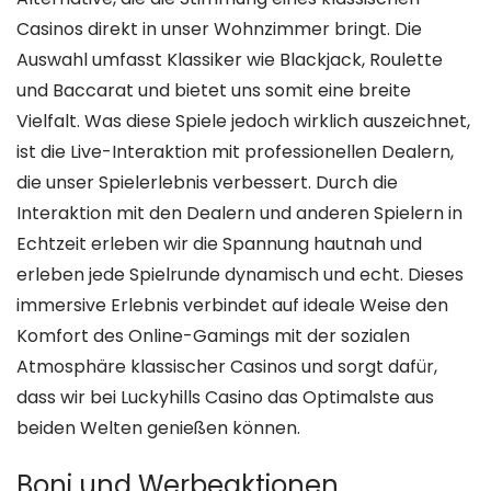
Casinos direkt in unser Wohnzimmer bringt. Die
Auswahl umfasst Klassiker wie Blackjack, Roulette
und Baccarat und bietet uns somit eine breite
Vielfalt. Was diese Spiele jedoch wirklich auszeichnet,
ist die Live-Interaktion mit professionellen Dealern,
die unser Spielerlebnis verbessert. Durch die
Interaktion mit den Dealern und anderen Spielern in
Echtzeit erleben wir die Spannung hautnah und
erleben jede Spielrunde dynamisch und echt. Dieses
immersive Erlebnis verbindet auf ideale Weise den
Komfort des Online-Gamings mit der sozialen
Atmosphäre klassischer Casinos und sorgt dafür,
dass wir bei Luckyhills Casino das Optimalste aus
beiden Welten genießen können.
Boni und Werbeaktionen