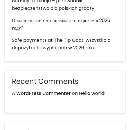
BetPlay aplikacja – przewodnik
bezpieczeństwa dla polskich graczy
Онлайн-казино: что предлагают игрокам в 2026
году?
Safe payments at The Tip Goat: wszystko o
depozytach i wypłatach w 2026 roku
Recent Comments
A WordPress Commenter
on
Hello world!