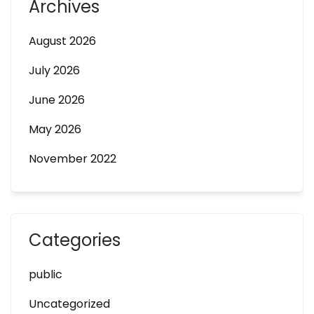
Archives
August 2026
July 2026
June 2026
May 2026
November 2022
Categories
public
Uncategorized