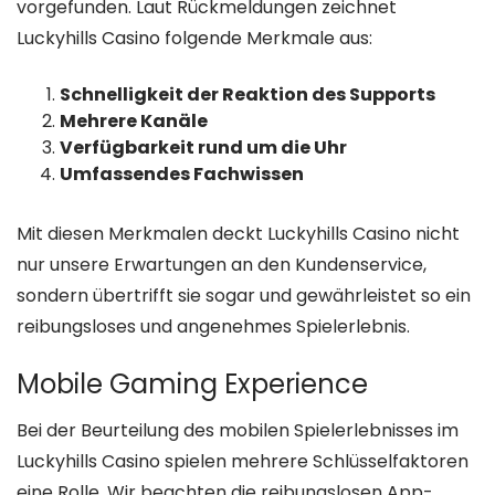
vorgefunden. Laut Rückmeldungen zeichnet
Luckyhills Casino folgende Merkmale aus:
Schnelligkeit der Reaktion des Supports
Mehrere Kanäle
Verfügbarkeit rund um die Uhr
Umfassendes Fachwissen
Mit diesen Merkmalen deckt Luckyhills Casino nicht
nur unsere Erwartungen an den Kundenservice,
sondern übertrifft sie sogar und gewährleistet so ein
reibungsloses und angenehmes Spielerlebnis.
Mobile Gaming Experience
Bei der Beurteilung des mobilen Spielerlebnisses im
Luckyhills Casino spielen mehrere Schlüsselfaktoren
eine Rolle. Wir beachten die reibungslosen App-