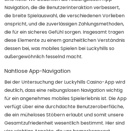
Navigation, die die Benutzerinteraktion verbessert,
die breite Spielauswahl, die verschiedenen Vorlieben
anspricht, und die zuverlässigen Zahlungsmethoden,
die für ein sicheres Gefühl sorgen. Insgesamt tragen
diese Elemente zu einem ganzheitlichen Verständnis
dessen bei, was mobiles Spielen bei Luckyhills so
außergewöhnlich fesselnd macht.
Nahtlose App-Navigation
Bei der Untersuchung der Luckyhills Casino-App wird
deutlich, dass eine reibungslosen Navigation wichtig
für ein angenehmes mobiles Spielerlebnis ist. Die App
verfügt über eine durchdachte Benutzeroberfläche,
die ein müheloses Stöbern erlaubt und somit unsere
Gesamtzufriedenheit wesentlich bestimmt. Hier sind