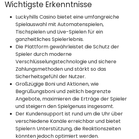
Wichtigste Erkenntnisse
Luckyhills Casino bietet eine umfangreiche
Spielauswahl mit Automatenspielen,
Tischspielen und Live-Spielen für ein
ganzheitliches Spielerlebnis.
Die Plattform gewährleistet die Schutz der
Spieler durch moderne
Verschlüsselungstechnologie und sichere
Zahlungsmethoden und stärkt so das
Sicherheitsgefühl der Nutzer.
Großzügige Boni und Aktionen, wie
Begrüßungsboni und zeitlich begrenzte
Angebote, maximieren die Erträge der Spieler
und steigern den Spielgenuss insgesamt.
Der Kundensupport ist rund um die Uhr über
verschiedene Kanäle erreichbar und bietet
Spielern Unterstützung, die Reaktionszeiten
könnten jedoch optimiert werden.