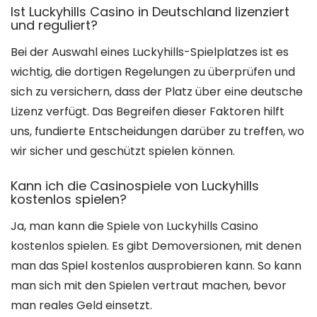
Ist Luckyhills Casino in Deutschland lizenziert
und reguliert?
Bei der Auswahl eines Luckyhills-Spielplatzes ist es
wichtig, die dortigen Regelungen zu überprüfen und
sich zu versichern, dass der Platz über eine deutsche
Lizenz verfügt. Das Begreifen dieser Faktoren hilft
uns, fundierte Entscheidungen darüber zu treffen, wo
wir sicher und geschützt spielen können.
Kann ich die Casinospiele von Luckyhills
kostenlos spielen?
Ja, man kann die Spiele von Luckyhills Casino
kostenlos spielen. Es gibt Demoversionen, mit denen
man das Spiel kostenlos ausprobieren kann. So kann
man sich mit den Spielen vertraut machen, bevor
man reales Geld einsetzt.