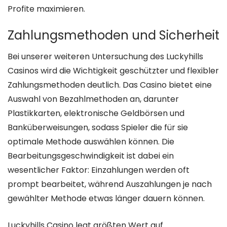
Profite maximieren.
Zahlungsmethoden und Sicherheit
Bei unserer weiteren Untersuchung des Luckyhills
Casinos wird die Wichtigkeit geschützter und flexibler
Zahlungsmethoden deutlich. Das Casino bietet eine
Auswahl von Bezahlmethoden an, darunter
Plastikkarten, elektronische Geldbörsen und
Banküberweisungen, sodass Spieler die für sie
optimale Methode auswählen können. Die
Bearbeitungsgeschwindigkeit ist dabei ein
wesentlicher Faktor: Einzahlungen werden oft
prompt bearbeitet, während Auszahlungen je nach
gewählter Methode etwas länger dauern können.
Luckyhills Casino legt größten Wert auf