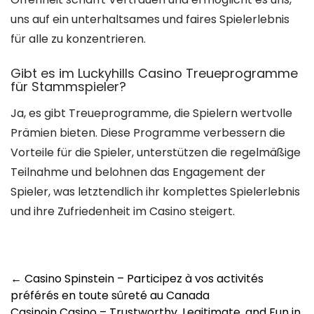
uns auf ein unterhaltsames und faires Spielerlebnis
für alle zu konzentrieren.
Gibt es im Luckyhills Casino Treueprogramme
für Stammspieler?
Ja, es gibt Treueprogramme, die Spielern wertvolle
Prämien bieten. Diese Programme verbessern die
Vorteile für die Spieler, unterstützen die regelmäßige
Teilnahme und belohnen das Engagement der
Spieler, was letztendlich ihr komplettes Spielerlebnis
und ihre Zufriedenheit im Casino steigert.
←
Casino Spinstein – Participez à vos activités
préférés en toute sûreté au Canada
Casinoin Casino – Trustworthy, Legitimate, and Fun in