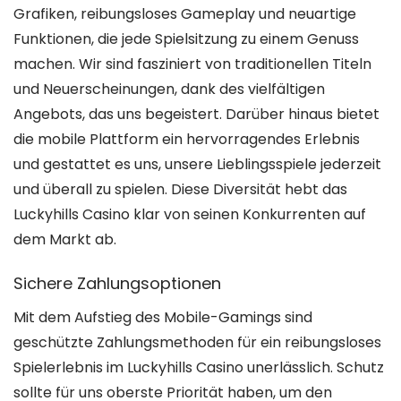
Grafiken, reibungsloses Gameplay und neuartige
Funktionen, die jede Spielsitzung zu einem Genuss
machen. Wir sind fasziniert von traditionellen Titeln
und Neuerscheinungen, dank des vielfältigen
Angebots, das uns begeistert. Darüber hinaus bietet
die mobile Plattform ein hervorragendes Erlebnis
und gestattet es uns, unsere Lieblingsspiele jederzeit
und überall zu spielen. Diese Diversität hebt das
Luckyhills Casino klar von seinen Konkurrenten auf
dem Markt ab.
Sichere Zahlungsoptionen
Mit dem Aufstieg des Mobile-Gamings sind
geschützte Zahlungsmethoden für ein reibungsloses
Spielerlebnis im Luckyhills Casino unerlässlich. Schutz
sollte für uns oberste Priorität haben, um den