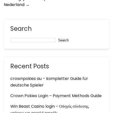
Nederland
→
Search
Search
Recent Posts
crownpokies au – kompletter Guide für
deutsche Spieler
Crown Pokies Login – Payment Methods Guide
Win Beast Casino login – Οδηγός σύνδεσης,
μπόνους και ασφαλή παιχνίδι