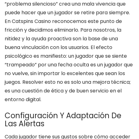
“problema silencioso” crea una mala vivencia que
puede hacer que un jugador se retire para siempre.
En Catspins Casino reconocemos este punto de
fricción y decidimos eliminarlo. Para nosotros, la
nitidez y la ayuda proactiva son la base de una
buena vinculación con los usuarios. El efecto
psicológico es manifiesto: un jugador que se siente
“trampeado” por una fecha oculta es un jugador que
no vuelve, sin importar lo excelentes que sean los
juegos. Resolver esto no es solo una mejora técnica;
es una cuestión de ética y de buen servicio en el
entorno digital.
Configuración Y Adaptación De
Las Alertas
Cada jugador tiene sus gustos sobre cómo acceder