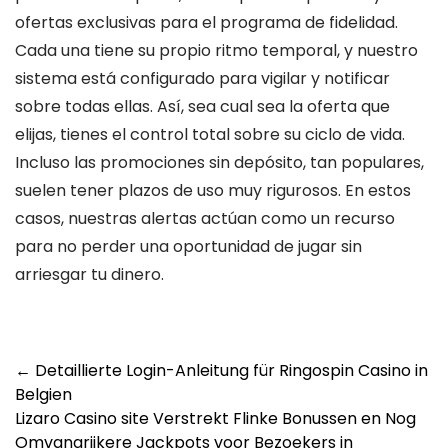
ofertas exclusivas para el programa de fidelidad.
Cada una tiene su propio ritmo temporal, y nuestro
sistema está configurado para vigilar y notificar
sobre todas ellas. Así, sea cual sea la oferta que
elijas, tienes el control total sobre su ciclo de vida.
Incluso las promociones sin depósito, tan populares,
suelen tener plazos de uso muy rigurosos. En estos
casos, nuestras alertas actúan como un recurso
para no perder una oportunidad de jugar sin
arriesgar tu dinero.
←
Detaillierte Login-Anleitung für Ringospin Casino in
Belgien
Lizaro Casino site Verstrekt Flinke Bonussen en Nog
Omvangrijkere Jackpots voor Bezoekers in