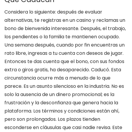
Considera lo siguiente: después de evaluar
alternativas, te registras en un casino y reclamas un
bono de bienvenida interesante. Después, el trabajo,
los pendientes o la familia te mantienen ocupado.
Una semana después, cuando por fin encuentras un
rato libre, ingresas a tu cuenta con deseos de jugar.
Entonces te das cuenta que el bono, con sus fondos
extra o giros gratis, ha desaparecido. Caducó. Esta
circunstancia ocurre más a menudo de lo que
parece. Es un asunto silencioso en la industria. No es
solo la ausencia de un dinero promocional; es la
frustración y la desconfianza que genera hacia la
plataforma. Los términos y condiciones están ahí,
pero son prolongados. Los plazos tienden
esconderse en cláusulas que casi nadie revisa. Este