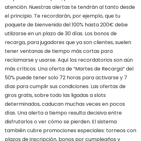
atención. Nuestras alertas te tendrán al tanto desde
el principio. Te recordarán, por ejemplo, que tu
paquete de bienvenida del 100% hasta 200€ debe
utilizarse en un plazo de 30 días. Los bonos de
recarga, para jugadores que ya son clientes, suelen
tener ventanas de tiempo más cortas para
reclamarse y usarse. Aquí los recordatorios son aún
más críticos. Una oferta de “Martes de Recarga” del
50% puede tener solo 72 horas para activarse y 7
días para cumplir sus condiciones. Las ofertas de
giros gratis, sobre todo las ligadas a slots
determinados, caducan muchas veces en pocos
días. Una alerta a tiempo resulta decisiva entre
disfrutarlos o ver cómo se pierden. El sistema
también cubre promociones especiales: torneos con
plazos de inscripción, bonos por cumpleaños y