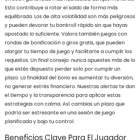
Esto contribuye a rotar el saldo de forma más
equilibrada. Los de alta volatilidad son más peligrosos
y pueden devorar tu bankroll rápido sin que hayas
apostado lo suficiente. Valora también juegos con
rondas de bonificación o giros gratis, que pueden
alargar tu tiempo de juego y facilitarte a cumplir los
requisitos. Un final consejo: nunca apuestes más de lo
que estés dispuesto perder solo por cumplir un
plazo. La finalidad del bono es aumentar tu diversión,
no generar estrés financiero. Nuestras alertas te dan
el tiempo y la transparencia para aplicar estas
estrategias con calma. Así cambias un plazo que
podría ser estresante en una sesión de juego
planificada y bajo tu control.
Beneficios Clave Para El Jugador