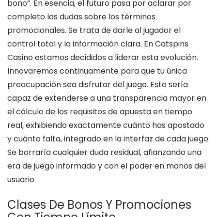
bono”. En esencia, el futuro pasa por aclarar por
completo las dudas sobre los términos
promocionales. Se trata de darle al jugador el
control total y la información clara. En Catspins
Casino estamos decididos a liderar esta evolución.
Innovaremos continuamente para que tu única
preocupación sea disfrutar del juego. Esto sería
capaz de extenderse a una transparencia mayor en
el cálculo de los requisitos de apuesta en tiempo
real, exhibiendo exactamente cuánto has apostado
y cuánto falta, integrado en la interfaz de cada juego.
Se borraría cualquier duda residual, afianzando una
era de juego informado y con el poder en manos del
usuario.
Clases De Bonos Y Promociones