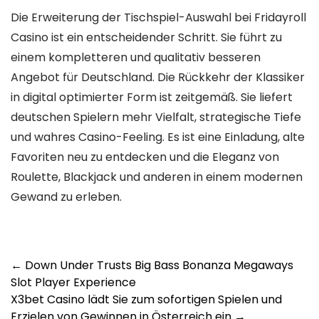
Die Erweiterung der Tischspiel-Auswahl bei Fridayroll
Casino ist ein entscheidender Schritt. Sie führt zu
einem kompletteren und qualitativ besseren
Angebot für Deutschland. Die Rückkehr der Klassiker
in digital optimierter Form ist zeitgemäß. Sie liefert
deutschen Spielern mehr Vielfalt, strategische Tiefe
und wahres Casino-Feeling. Es ist eine Einladung, alte
Favoriten neu zu entdecken und die Eleganz von
Roulette, Blackjack und anderen in einem modernen
Gewand zu erleben.
←
Down Under Trusts Big Bass Bonanza Megaways
Slot Player Experience
X3bet Casino lädt Sie zum sofortigen Spielen und
Erzielen von Gewinnen in Österreich ein
→