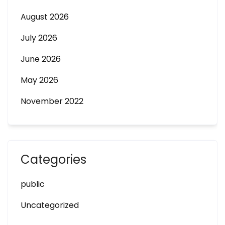
August 2026
July 2026
June 2026
May 2026
November 2022
Categories
public
Uncategorized