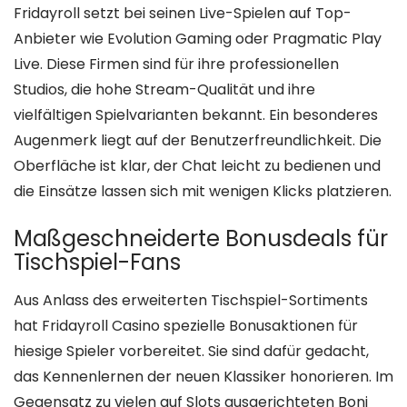
Fridayroll setzt bei seinen Live-Spielen auf Top-
Anbieter wie Evolution Gaming oder Pragmatic Play
Live. Diese Firmen sind für ihre professionellen
Studios, die hohe Stream-Qualität und ihre
vielfältigen Spielvarianten bekannt. Ein besonderes
Augenmerk liegt auf der Benutzerfreundlichkeit. Die
Oberfläche ist klar, der Chat leicht zu bedienen und
die Einsätze lassen sich mit wenigen Klicks platzieren.
Maßgeschneiderte Bonusdeals für
Tischspiel-Fans
Aus Anlass des erweiterten Tischspiel-Sortiments
hat Fridayroll Casino spezielle Bonusaktionen für
hiesige Spieler vorbereitet. Sie sind dafür gedacht,
das Kennenlernen der neuen Klassiker honorieren. Im
Gegensatz zu vielen auf Slots ausgerichteten Boni