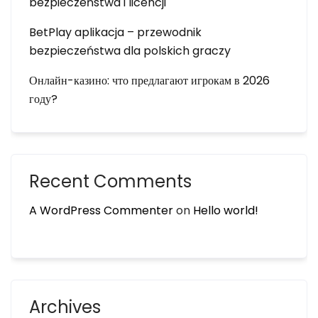
bezpieczeństwa i licencji
BetPlay aplikacja – przewodnik
bezpieczeństwa dla polskich graczy
Онлайн-казино: что предлагают игрокам в 2026
году?
Recent Comments
A WordPress Commenter
on
Hello world!
Archives