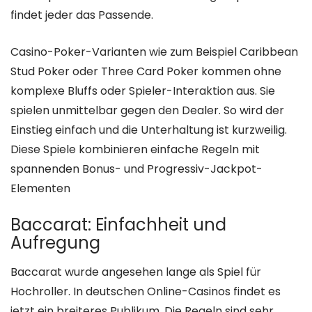
findet jeder das Passende.
Casino-Poker-Varianten wie zum Beispiel Caribbean
Stud Poker oder Three Card Poker kommen ohne
komplexe Bluffs oder Spieler-Interaktion aus. Sie
spielen unmittelbar gegen den Dealer. So wird der
Einstieg einfach und die Unterhaltung ist kurzweilig.
Diese Spiele kombinieren einfache Regeln mit
spannenden Bonus- und Progressiv-Jackpot-
Elementen
Baccarat: Einfachheit und
Aufregung
Baccarat wurde angesehen lange als Spiel für
Hochroller. In deutschen Online-Casinos findet es
jetzt ein breiteres Publikum. Die Regeln sind sehr