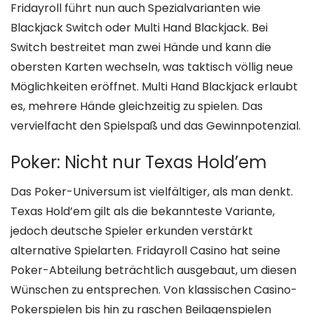
Fridayroll führt nun auch Spezialvarianten wie
Blackjack Switch oder Multi Hand Blackjack. Bei
Switch bestreitet man zwei Hände und kann die
obersten Karten wechseln, was taktisch völlig neue
Möglichkeiten eröffnet. Multi Hand Blackjack erlaubt
es, mehrere Hände gleichzeitig zu spielen. Das
vervielfacht den Spielspaß und das Gewinnpotenzial.
Poker: Nicht nur Texas Hold’em
Das Poker-Universum ist vielfältiger, als man denkt.
Texas Hold’em gilt als die bekannteste Variante,
jedoch deutsche Spieler erkunden verstärkt
alternative Spielarten. Fridayroll Casino hat seine
Poker-Abteilung beträchtlich ausgebaut, um diesen
Wünschen zu entsprechen. Von klassischen Casino-
Pokerspielen bis hin zu raschen Beilagenspielen