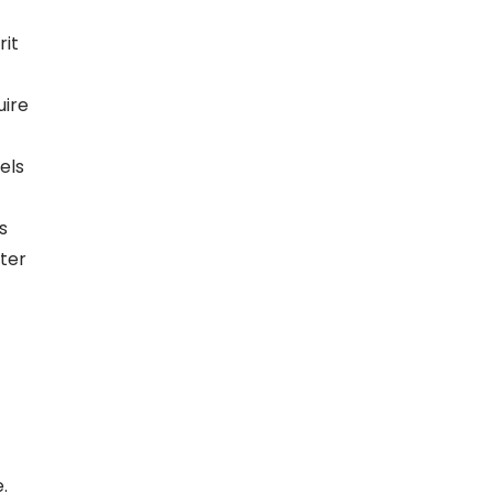
rit
uire
els
s
ster
.