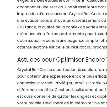
exigeants. Des études le confirment : quelques
abandonner une session. Une vitesse lente cas
impression d’amateurisme. Crystal Roll Casino a
une évasion sans entrave, un divertissement où
En France, la qualité de la connexion varie entre 
créer une plateforme performante pour tous, 
optimisation répond à une exigence simple : offri
attente légitime est celle du résultat du prochai
Astuces pour Optimiser Encore V
Crystal Roll Casino a perfectionné sa plateform
pour obtenir une expérience encore plus efficac
connexion internet. Privilégier un Wi-Fi stable o
différence sensible. C’est particulièrement pertin
est aussi conseillé de quitter les onglets et app
votre mobile. Cela libère de la mémoire vive et 