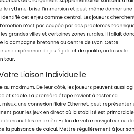
 secondes de chargement supplémentaires suffisent à fai
se le rythme, brise l’immersion et peut même donner une
 identifié cet enjeu comme central. Les joueurs cherchen
 l’émotion n’est pas coupée par des problèmes technique
les grandes villes et certaines zones rurales. Il fallait don
de la campagne bretonne au centre de Lyon. Cette
r une expérience de jeu égale et de qualité, où la seule
n tour.
otre Liaison Individuelle
e au maximum. De leur côté, les joueurs peuvent aussi agi
e et stable. La première étape revient à tester sa
u, mieux, une connexion filaire Ethernet, peut représenter
ent pour les jeux en direct où la stabilité est primordiale. 
lications inutiles en arrière-plan de votre navigateur ou de
de la puissance de calcul. Mettre régulièrement à jour so