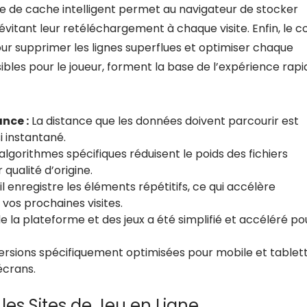
gie de cache intelligent permet au navigateur de stocker
vitant leur retéléchargement à chaque visite. Enfin, le c
r supprimer les lignes superflues et optimiser chaque
ibles pour le joueur, forment la base de l’expérience rapi
ance :
La distance que les données doivent parcourir est
 instantané.
lgorithmes spécifiques réduisent le poids des fichiers
qualité d’origine.
 enregistre les éléments répétitifs, ce qui accélère
vos prochaines visites.
 la plateforme et des jeux a été simplifié et accéléré po
rsions spécifiquement optimisées pour mobile et tablet
écrans.
les Sites de Jeu en Ligne