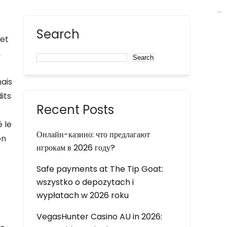
situs toto togel
Search
 et
,
Search
mais
its
Recent Posts
 le
Онлайн-казино: что предлагают
on
игрокам в 2026 году?
Safe payments at The Tip Goat:
wszystko o depozytach i
wypłatach w 2026 roku
VegasHunter Casino AU in 2026: