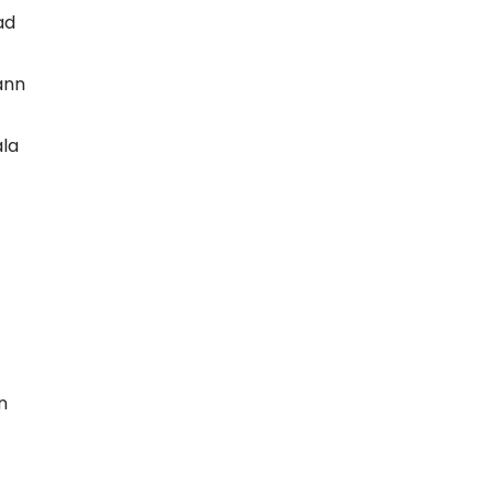
ad
eann
ála
n