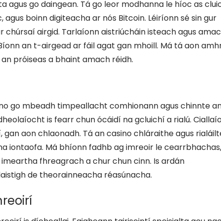
sta agus go daingean. Tá go leor modhanna le híoc as clui
, agus boinn digiteacha ar nós Bitcoin. Léiríonn sé sin gur
 chúrsaí airgid. Tarlaíonn aistriúcháin isteach agus ama
 Bíonn an t-airgead ar fáil agat gan mhoill. Má tá aon amh
 an próiseas a bhaint amach réidh.
ino go mbeadh timpeallacht comhionann agus chinnte a
olaíocht is fearr chun ócáidí na gcluichí a rialú. Ciallaí
gan aon chlaonadh. Tá an casino chláraithe agus rialáilt
nna iontaofa. Má bhíonn fadhb ag imreoir le cearrbhachas,
un imeartha fhreagrach a chur chun cinn. Is ardán
laistigh de theorainneacha réasúnacha.
reoirí