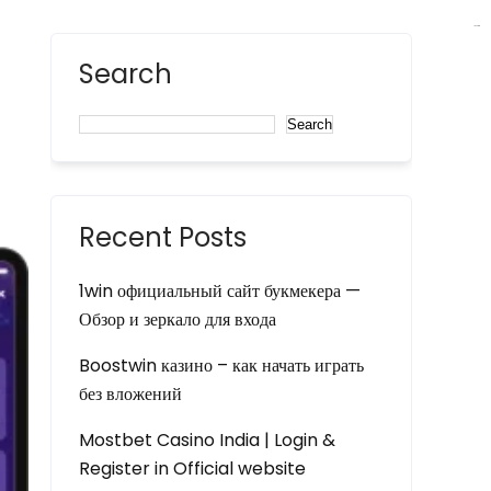
jacktoto
Search
Search
Recent Posts
1win официальный сайт букмекера —
Обзор и зеркало для входа
Boostwin казино – как начать играть
без вложений
Mostbet Casino India | Login &
Register in Official website