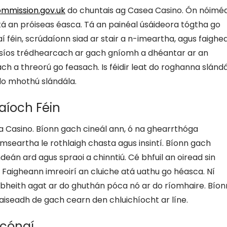
mmission.gov.uk
do chuntais ag Casea Casino. Ón nóimé
, tá an próiseas éasca. Tá an painéal úsáideora tógtha go
raí féin, scrúdaíonn siad ar stair a n-imeartha, agus faigh
cur síos trédhearcach ar gach gníomh a dhéantar ar an
ch a threorú go feasach. Is féidir leat do roghanna slánd
do mhothú slándála.
aíoch Féin
a Casino. Bíonn gach cineál ann, ó na ghearrthóga
mseartha le rothlaigh chasta agus insintí. Bíonn gach
deán ard agus spraoi a chinntiú. Cé bhfuil an oiread sin
. Faigheann imreoirí an cluiche atá uathu go héasca. Ní
 a bheith agat ar do ghuthán póca nó ar do ríomhaire. Bíon
aiseadh de gach cearn den chluichíocht ar líne.
gcónaí