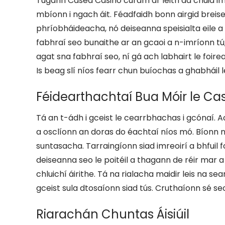
Tugann Casea Casino cúram ar leith dá chuid imreo
mbíonn i ngach áit. Féadfaidh bonn airgid breis
phríobháideacha, nó deiseanna speisialta eile a
fabhraí seo bunaithe ar an gcaoi a n-imríonn tú,
agat sna fabhraí seo, ní gá ach labhairt le foire
Is beag slí níos fearr chun buíochas a ghabháil l
Féidearthachtaí Bua Móir le Ca
Tá an t-ádh i gceist le cearrbhachas i gcónaí. Ac
a osclíonn an doras do éachtaí níos mó. Bíonn n
suntasacha. Tarraingíonn siad imreoirí a bhfuil fo
deiseanna seo le poitéil a thagann de réir mar a
chluichí áirithe. Tá na rialacha maidir leis na s
gceist sula dtosaíonn siad tús. Cruthaíonn sé seo
Riarachán Chuntas Áisiúil