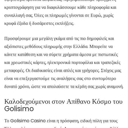
κρυπτογράφηση για να διαφυλάσσουμε κάθε πληροφορία και
συναλλαγή σας. Όλες οι πληρωμές γίνονται σε Ευρώ, χωρίς
κρυφά έξοδα ή δυσάρεστες εκπλήξεις.
Προσφέρουμε μια μεγάλη γκάμα από τις πιο δημοφιλείς και
αξιόπιστες μεθόδους πληρωμής στην Ελλάδα. Μπορείτε να
κάνετε κατάθεση και να σύρετε χρήματα άμεσα με πιστωτικές
και χρεωστικές κάρτες, ηλεκτρονικά πορτοφόλια και τραπεζικές
μεταφορές. Οι διαδικασίες είναι απλές και γρήγορες. Στόχος μας
είναι να επεξεργαστούμε τις αναλήψεις σας στο συντομότερο
δυνατό χρόνο, ώστε να απολαύσετε τα κέρδη σας χωρίς αναμονή.
Καλοδεχούμενοι στον Απίθανο Κόσμο του
Golisimo
Το Golisimo Casino είναι η πρόσφατη, ειδική πύλη για τους