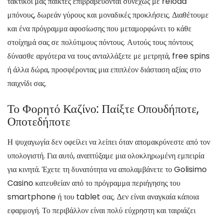
τακτικοί μας παίκτες επιβραβεύονται συνεχώς με reload
μπόνους, δωρεάν γύρους και μοναδικές προκλήσεις. Διαθέτουμε
και ένα πρόγραμμα αφοσίωσης που μεταμορφώνει το κάθε
στοίχημά σας σε πολύτιμους πόντους. Αυτούς τους πόντους
δύνασθε αργότερα να τους ανταλλάξετε με μετρητά, free spins
ή άλλα δώρα, προσφέροντας μια επιπλέον διάσταση αξίας στο
παιχνίδι σας.
Το Φορητό Καζίνο: Παίξτε Οπουδήποτε,
Οποτεδήποτε
Η ψυχαγωγία δεν οφείλει να λείπει όταν απομακρύνεστε από τον
υπολογιστή. Για αυτό, αναπτύξαμε μια ολοκληρωμένη εμπειρία
για κινητά. Έχετε τη δυνατότητα να απολαμβάνετε το Golisimo
Casino κατευθείαν από το πρόγραμμα περιήγησης του
smartphone ή του tablet σας. Δεν είναι αναγκαία κάποια
εφαρμογή. Το περιβάλλον είναι πολύ εύχρηστη και ταιριάζει