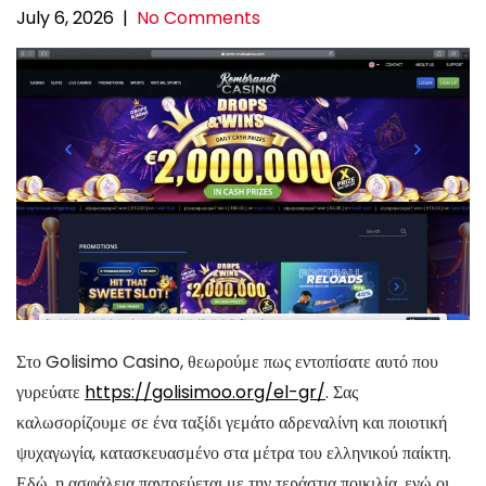
July 6, 2026
|
No Comments
Στο Golisimo Casino, θεωρούμε πως εντοπίσατε αυτό που
γυρεύατε
https://golisimoo.org/el-gr/
. Σας
καλωσορίζουμε σε ένα ταξίδι γεμάτο αδρεναλίνη και ποιοτική
ψυχαγωγία, κατασκευασμένο στα μέτρα του ελληνικού παίκτη.
Εδώ, η ασφάλεια παντρεύεται με την τεράστια ποικιλία, ενώ οι