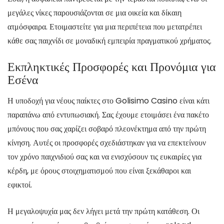
μεγάλες νίκες παρουσιάζονται σε μια οικεία και δίκαιη
ατμόσφαιρα. Ετοιμαστείτε για μια περιπέτεια που μετατρέπει
κάθε σας παιχνίδι σε μοναδική εμπειρία πραγματικού χρήματος.
Εκπληκτικές Προσφορές και Προνόμια για
Εσένα
Η υποδοχή για νέους παίκτες στο Golisimo Casino είναι κάτι
παραπάνω από εντυπωσιακή. Σας έχουμε ετοιμάσει ένα πακέτο
μπόνους που σας χαρίζει σοβαρό πλεονέκτημα από την πρώτη
κίνηση. Αυτές οι προσφορές σχεδιάστηκαν για να επεκτείνουν
τον χρόνο παιχνιδιού σας και να ενισχύσουν τις ευκαιρίες για
κέρδη, με όρους στοιχηματισμού που είναι ξεκάθαροι και
εφικτοί.
Η μεγαλοψυχία μας δεν λήγει μετά την πρώτη κατάθεση. Οι