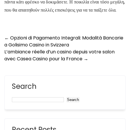
πάντα κάτι φρέσκο να δοκιμάσετε. Η ποικιλία είναι τόσο μεγάλη,
που θα απαιτηθούν πολλές επισκέψεις για να τα παίξετε όλα.
←
Opzioni di Pagamento Integrali: Modalità Bancarie
a Golisimo Casino in Svizzera
L’ambiance réelle d’un casino depuis votre salon
avec Casea Casino pour la France
→
Search
Search
Recent Posts