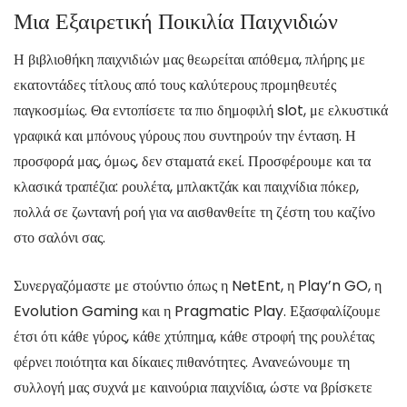
Μια Εξαιρετική Ποικιλία Παιχνιδιών
Η βιβλιοθήκη παιχνιδιών μας θεωρείται απόθεμα, πλήρης με
εκατοντάδες τίτλους από τους καλύτερους προμηθευτές
παγκοσμίως. Θα εντοπίσετε τα πιο δημοφιλή slot, με ελκυστικά
γραφικά και μπόνους γύρους που συντηρούν την ένταση. Η
προσφορά μας, όμως, δεν σταματά εκεί. Προσφέρουμε και τα
κλασικά τραπέζια: ρουλέτα, μπλακτζάκ και παιχνίδια πόκερ,
πολλά σε ζωντανή ροή για να αισθανθείτε τη ζέστη του καζίνο
στο σαλόνι σας.
Συνεργαζόμαστε με στούντιο όπως η NetEnt, η Play’n GO, η
Evolution Gaming και η Pragmatic Play. Εξασφαλίζουμε
έτσι ότι κάθε γύρος, κάθε χτύπημα, κάθε στροφή της ρουλέτας
φέρνει ποιότητα και δίκαιες πιθανότητες. Ανανεώνουμε τη
συλλογή μας συχνά με καινούρια παιχνίδια, ώστε να βρίσκετε