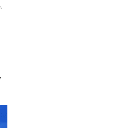
s
t
e