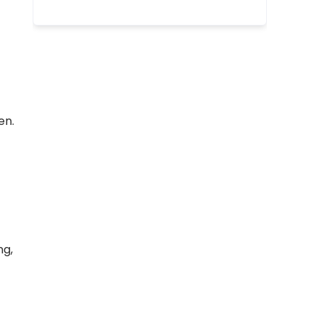
en.
ng,