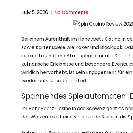
July 5, 2026
|
No Comments
Bei einem Aufenthalt im Honeybetz Casino in der
sowie Kartenspiele wie Poker und Blackjack. Da
so eine freundliche Atmosphäre für alle Spiel
kulinarische Erlebnisse und besondere Events, d
wirklich hervorhebt, ist sein Engagement für e
wieder aufs Neue begeistert.
Spannendes Spielautomaten-Er
Im Honeybetz Casino in der Schweiz geht es be
der Walzen; es ist eine spannende Reise in die
Eintauchen Sie ein in eine vielfältige Kollektion