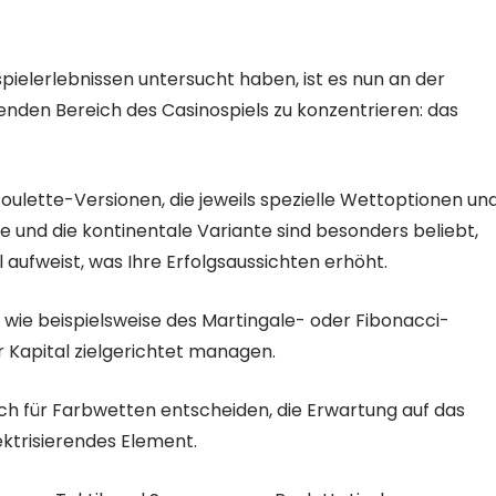
ielerlebnissen untersucht haben, ist es nun an der
enden Bereich des Casinospiels zu konzentrieren: das
oulette-Versionen, die jeweils spezielle Wettoptionen un
 und die kontinentale Variante sind besonders beliebt,
l aufweist, was Ihre Erfolgsaussichten erhöht.
 wie beispielsweise des Martingale- oder Fibonacci-
hr Kapital zielgerichtet managen.
sich für Farbwetten entscheiden, die Erwartung auf das
ektrisierendes Element.