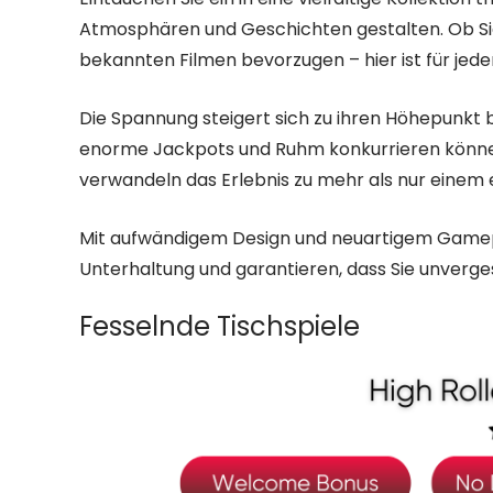
Atmosphären und Geschichten gestalten. Ob Sie
bekannten Filmen bevorzugen – hier ist für je
Die Spannung steigert sich zu ihren Höhepunkt 
enorme Jackpots und Ruhm konkurrieren können
verwandeln das Erlebnis zu mehr als nur einem 
Mit aufwändigem Design und neuartigem Gamepl
Unterhaltung und garantieren, dass Sie unverge
Fesselnde Tischspiele