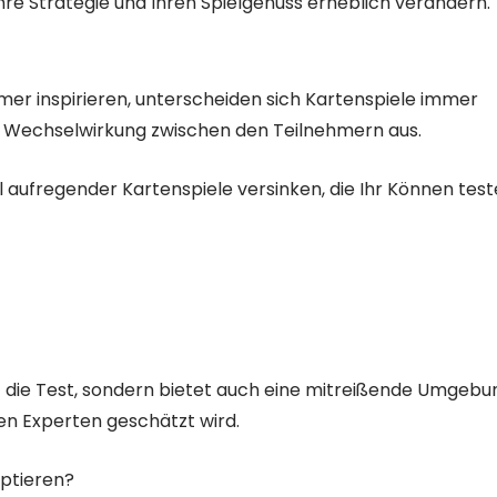
re Strategie und Ihren Spielgenuss erheblich verändern.
mer inspirieren, unterscheiden sich Kartenspiele immer
ie Wechselwirkung zwischen den Teilnehmern aus.
 aufregender Kartenspiele versinken, die Ihr Können test
f die Test, sondern bietet auch eine mitreißende Umgebu
nen Experten geschätzt wird.
eptieren?