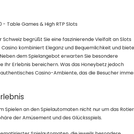
 Schweiz begrüßt Sie eine faszinierende Vielfalt an Slots
s Casino kombiniert Eleganz und Bequemlichkeit und biete
er. Neben dem Spielangebot erwarten Sie besondere
ie Ihr Erlebnis bereichern. Was das Honeybetz jedoch
in authentisches Casino-Ambiente, das die Besucher imme
lebnis
im Spielen an den Spielautomaten nicht nur um das Rotie
 Sphäre der Amüsement und des Glücksspiels.
 thematisierter Spielautomaten, die jeweils besondere