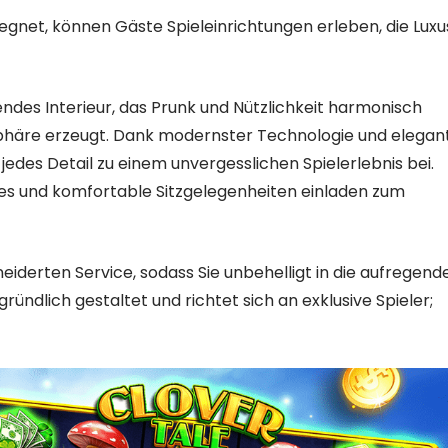
egnet, können Gäste Spieleinrichtungen erleben, die Luxu
des Interieur, das Prunk und Nützlichkeit harmonisch
phäre erzeugt. Dank modernster Technologie und elegan
jedes Detail zu einem unvergesslichen Spielerlebnis bei.
es und komfortable Sitzgelegenheiten einladen zum
iderten Service, sodass Sie unbehelligt in die aufregend
ründlich gestaltet und richtet sich an exklusive Spieler;