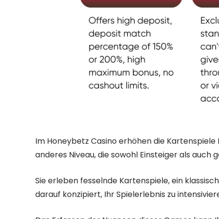
Im Honeybetz Casino erhöhen die Kartenspiele Ih
anderes Niveau, die sowohl Einsteiger als auch
Sie erleben fesselnde Kartenspiele, ein klassisch
darauf konzipiert, Ihr Spielerlebnis zu intensivier