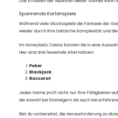
Das Erfassen der Nuancen dieser Games kann Ih
Spannende Kartenspiele
Während viele Glücksspiele die Fantasie der Ga
wieder durch ihre taktische Komplexität und d
Im Honeybetz Casino können Sie in eine Auswahl
Hier sind drei fesselnde Alternativen:
Poker
Blackjack
Baccarat
Jedes Game prüft nicht nur Ihre Fähigkeiten au
die sowohl bei Einsteigern als auch bei erfahre
Bist du vorbereitet, die Herausforderung zu akz