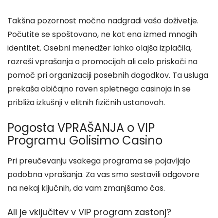
Takšna pozornost močno nadgradi vašo doživetje.
Počutite se spoštovano, ne kot ena izmed mnogih
identitet. Osebni menedžer lahko olajša izplačila,
razreši vprašanja o promocijah ali celo priskoči na
pomoč pri organizaciji posebnih dogodkov. Ta usluga
prekaša običajno raven spletnega casinoja in se
približa izkušnji v elitnih fizičnih ustanovah.
Pogosta VPRAŠANJA o VIP
Programu Golisimo Casino
Pri preučevanju vsakega programa se pojavljajo
podobna vprašanja. Za vas smo sestavili odgovore
na nekaj ključnih, da vam zmanjšamo čas.
Ali je vključitev v VIP program zastonj?