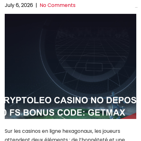
July 6, 2026
|
No Comments
situs toto togel
Sur les casinos en ligne hexagonaux, les joueurs
attendent deux éléments : de l’honnêteté et une