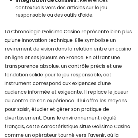
Intégration de conseils :
Références
contextuels vers des articles sur le jeu
responsable ou des outils d’aide.
La Chronologie Golisimo Casino représente bien plus
qu’une innovation technique. Elle symbolise un
revirement de vision dans la relation entre un casino
en ligne et ses joueurs en France. En offrant une
transparence absolue, un contrôle précis et une
fondation solide pour le jeu responsable, cet
instrument correspond aux exigences d’une
audience informée et exigeante. Il replace le joueur
au centre de son expérience. Il lui offre les moyens
pour saisir, étudier et gérer son pratique de
divertissement. Dans le environnement régulé
français, cette caractéristique situe Golisimo Casino
comme un opérateur tourné vers l’avenir, où la