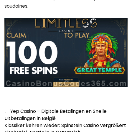
soudaines.
←
Yep Casino – Digitale Betalingen en Snelle
Uitbetalingen in België
Klassiker kehren wieder: Spinstein Casino vergrößert