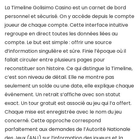
La Timeline Golisimo Casino est un carnet de bord
personnel et sécurisé. On y accède depuis le compte
joueur de chaque compte. Cette interface intuitive
regroupe en direct toutes les données liées au
compte. Le but est simple : offrir une source
d’information singulière et sûre. Finie l’époque où il
fallait circuler entre plusieurs pages pour
reconstituer son histoire. Ce qui distingue la Timeline,
c’est son niveau de détail. Elle ne montre pas
seulement un solde ou une date, elle explique chaque
événement. Un retrait s’affiche avec son statut
exact. Un tour gratuit est associé au jeu qui l’a offert.
Chaque mise est enregistrée avec le nom du jeu
concerné. Cette approche correspond
parfaitement aux demandes de l’Autorité Nationale
des Jeux (ANJ) sur l’information des joueurs et la