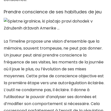
Prendre conscience de ses habitudes de jeu
La Timeline propose une vision d’ensemble que la
mémoire, souvent trompeuse, ne peut pas donner.
Un joueur peut ainsi prendre conscience la
fréquence de ses visites, les moments de la journée
où il joue le plus, ou l’évolution de ses mises
moyennes. Cette prise de conscience objective est
la première étape vers une autorégulation éclairée.
L’outil ne condamne pas, il éclaire. Il donne à
l’utilisateur le pouvoir d’analyser ses données et
d’modifier son comportement si nécessaire. Cela
correspond parfaitement à l’esprit de la régulation