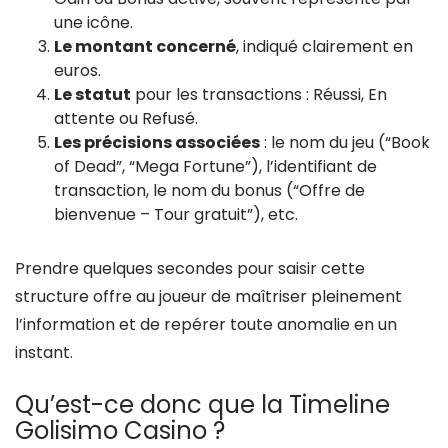
une icône.
Le montant concerné
, indiqué clairement en
euros.
Le statut
pour les transactions : Réussi, En
attente ou Refusé.
Les précisions associées
: le nom du jeu (“Book
of Dead”, “Mega Fortune”), l’identifiant de
transaction, le nom du bonus (“Offre de
bienvenue – Tour gratuit”), etc.
Prendre quelques secondes pour saisir cette
structure offre au joueur de maîtriser pleinement
l’information et de repérer toute anomalie en un
instant.
Qu’est-ce donc que la Timeline
Golisimo Casino ?