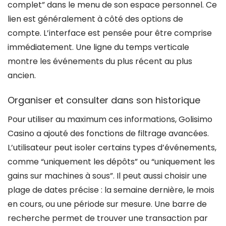
complet” dans le menu de son espace personnel. Ce
lien est généralement à côté des options de
compte. L’interface est pensée pour être comprise
immédiatement. Une ligne du temps verticale
montre les événements du plus récent au plus
ancien.
Organiser et consulter dans son historique
Pour utiliser au maximum ces informations, Golisimo
Casino a ajouté des fonctions de filtrage avancées.
L’utilisateur peut isoler certains types d’événements,
comme “uniquement les dépôts” ou “uniquement les
gains sur machines à sous”. Il peut aussi choisir une
plage de dates précise : la semaine dernière, le mois
en cours, ou une période sur mesure. Une barre de
recherche permet de trouver une transaction par