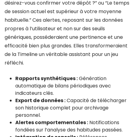
désirez-vous confirmer votre dépôt ?” ou “Le temps
de session actuel est supérieur à votre moyenne
habituelle.” Ces alertes, reposant sur les données
propres à l’utilisateur et non sur des seuils
génériques, posséderaient une pertinence et une
efficacité bien plus grandes. Elles transformeraient
de la Timeline un véritable assistant pour un jeu
réfléchi.
Rapports synthétiques :
Génération
automatique de bilans périodiques avec
indicateurs clés.
Export de données :
Capacité de télécharger
son historique complet pour archivage
personnel.
Alertes comportementales :
Notifications
fondées sur l’analyse des habitudes passées.