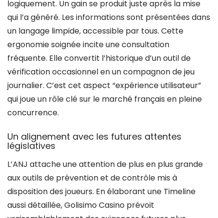
logiquement. Un gain se produit juste après la mise
qui l’a généré. Les informations sont présentées dans
un langage limpide, accessible par tous. Cette
ergonomie soignée incite une consultation
fréquente. Elle convertit l’historique d’un outil de
vérification occasionnel en un compagnon de jeu
journalier. C’est cet aspect “expérience utilisateur”
qui joue un rôle clé sur le marché français en pleine
concurrence.
Un alignement avec les futures attentes
législatives
L’ANJ attache une attention de plus en plus grande
aux outils de prévention et de contrôle mis à
disposition des joueurs. En élaborant une Timeline
aussi détaillée, Golisimo Casino prévoit