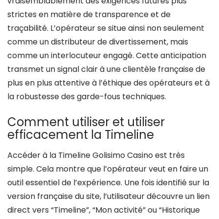
vraisemblablement des exigences futures plus
strictes en matière de transparence et de
traçabilité. L’opérateur se situe ainsi non seulement
comme un distributeur de divertissement, mais
comme un interlocuteur engagé. Cette anticipation
transmet un signal clair à une clientèle française de
plus en plus attentive à l’éthique des opérateurs et à
la robustesse des garde-fous techniques.
Comment utiliser et utiliser
efficacement la Timeline
Accéder à la Timeline Golisimo Casino est très
simple. Cela montre que l’opérateur veut en faire un
outil essentiel de l’expérience. Une fois identifié sur la
version française du site, l’utilisateur découvre un lien
direct vers “Timeline”, “Mon activité” ou “Historique