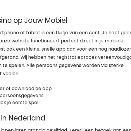
ino op Jouw Mobiel
tphone of tablet is een fluitje van een cent. Je hebt gee
onze website functioneert perfect direct in je mobiele
iest ook een kleine, snelle app aan voor een nog naadloze
 afgerond. Wij hebben het registratieproces vereenvoudig
 te spelen. Alle persoons gegevens worden via sterke
t voelen.
er of download de app.
je persoonsgegevens.
ck je eerste spel!
in Nederland
lopen jaren grondig gewijzigd. Terwijl een bezoek aan ee