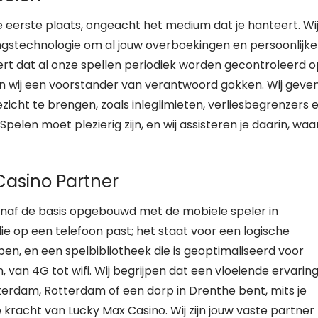
 de eerste plaats, ongeacht het medium dat je hanteert. Wi
ngstechnologie om al jouw overboekingen en persoonlijke
ert dat al onze spellen periodiek worden gecontroleerd o
ijn wij een voorstander van verantwoord gokken. Wij geve
zicht te brengen, zoals inleglimieten, verliesbegrenzers 
len moet plezierig zijn, en wij assisteren je daarin, waar
Casino Partner
anaf de basis opgebouwd met de mobiele speler in
e op een telefoon past; het staat voor een logische
pen, en een spelbibliotheek die is geoptimaliseerd voor
 van 4G tot wifi. Wij begrijpen dat een vloeiende ervarin
sterdam, Rotterdam of een dorp in Drenthe bent, mits je
e kracht van Lucky Max Casino. Wij zijn jouw vaste partner