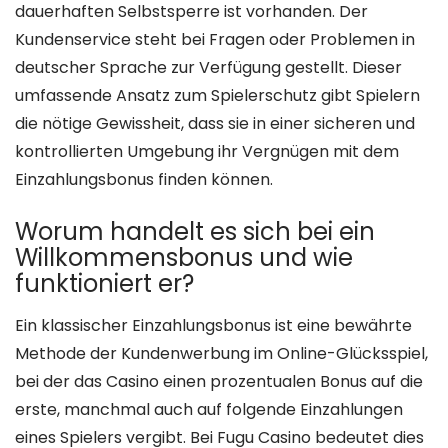
dauerhaften Selbstsperre ist vorhanden. Der
Kundenservice steht bei Fragen oder Problemen in
deutscher Sprache zur Verfügung gestellt. Dieser
umfassende Ansatz zum Spielerschutz gibt Spielern
die nötige Gewissheit, dass sie in einer sicheren und
kontrollierten Umgebung ihr Vergnügen mit dem
Einzahlungsbonus finden können.
Worum handelt es sich bei ein
Willkommensbonus und wie
funktioniert er?
Ein klassischer Einzahlungsbonus ist eine bewährte
Methode der Kundenwerbung im Online-Glücksspiel,
bei der das Casino einen prozentualen Bonus auf die
erste, manchmal auch auf folgende Einzahlungen
eines Spielers vergibt. Bei Fugu Casino bedeutet dies