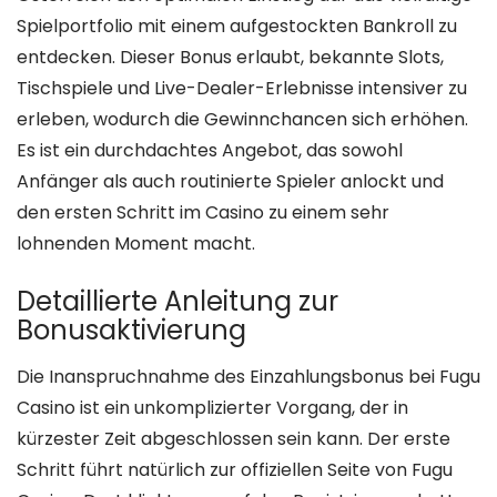
Spielportfolio mit einem aufgestockten Bankroll zu
entdecken. Dieser Bonus erlaubt, bekannte Slots,
Tischspiele und Live-Dealer-Erlebnisse intensiver zu
erleben, wodurch die Gewinnchancen sich erhöhen.
Es ist ein durchdachtes Angebot, das sowohl
Anfänger als auch routinierte Spieler anlockt und
den ersten Schritt im Casino zu einem sehr
lohnenden Moment macht.
Detaillierte Anleitung zur
Bonusaktivierung
Die Inanspruchnahme des Einzahlungsbonus bei Fugu
Casino ist ein unkomplizierter Vorgang, der in
kürzester Zeit abgeschlossen sein kann. Der erste
Schritt führt natürlich zur offiziellen Seite von Fugu