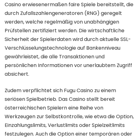
Casino erwiesenermaßen faire Spiele bereitstellt, die
durch Zufallszahlengeneratoren (RNG) geregelt
werden, welche regelmäßig von unabhängigen
Prüfstellen zertifiziert werden. Die wirtschaftliche
Sicherheit der Spielerdaten wird durch aktuelle SSL-
Verschlüsselungstechnologie auf Bankenniveau
gewährleistet, die alle Transaktionen und
persönlichen Informationen vor unerlaubtem Zugriff
absichert.
Zudem verpflichtet sich Fugu Casino zu einem
seriösen Spielbetrieb. Das Casino stellt bereit
österreichischen Spielern eine Reihe von
Werkzeugen zur Selbstkontrolle, wie etwa die Option,
Einzahlungslimits, Verlustlimits oder Spielzeitlimits
festzulegen. Auch die Option einer temporären oder