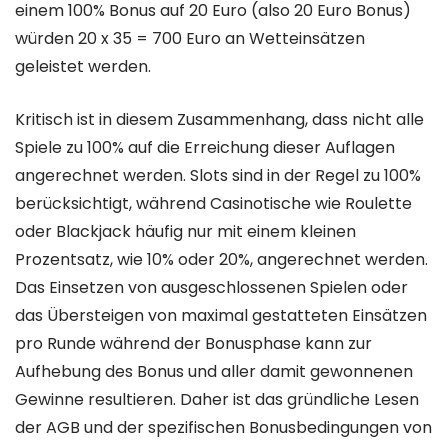
einem 100% Bonus auf 20 Euro (also 20 Euro Bonus)
würden 20 x 35 = 700 Euro an Wetteinsätzen
geleistet werden.
Kritisch ist in diesem Zusammenhang, dass nicht alle
Spiele zu 100% auf die Erreichung dieser Auflagen
angerechnet werden. Slots sind in der Regel zu 100%
berücksichtigt, während Casinotische wie Roulette
oder Blackjack häufig nur mit einem kleinen
Prozentsatz, wie 10% oder 20%, angerechnet werden.
Das Einsetzen von ausgeschlossenen Spielen oder
das Übersteigen von maximal gestatteten Einsätzen
pro Runde während der Bonusphase kann zur
Aufhebung des Bonus und aller damit gewonnenen
Gewinne resultieren. Daher ist das gründliche Lesen
der AGB und der spezifischen Bonusbedingungen von