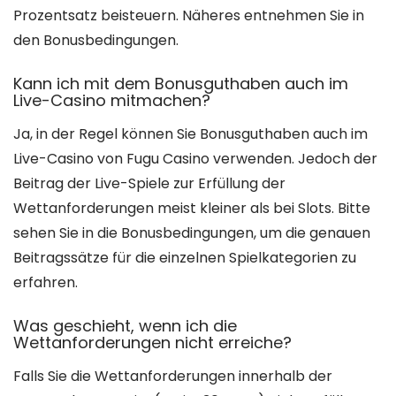
Prozentsatz beisteuern. Näheres entnehmen Sie in
den Bonusbedingungen.
Kann ich mit dem Bonusguthaben auch im
Live-Casino mitmachen?
Ja, in der Regel können Sie Bonusguthaben auch im
Live-Casino von Fugu Casino verwenden. Jedoch der
Beitrag der Live-Spiele zur Erfüllung der
Wettanforderungen meist kleiner als bei Slots. Bitte
sehen Sie in die Bonusbedingungen, um die genauen
Beitragssätze für die einzelnen Spielkategorien zu
erfahren.
Was geschieht, wenn ich die
Wettanforderungen nicht erreiche?
Falls Sie die Wettanforderungen innerhalb der