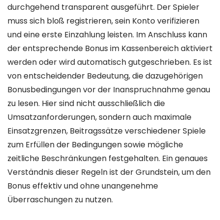
durchgehend transparent ausgeführt. Der Spieler
muss sich bloß registrieren, sein Konto verifizieren
und eine erste Einzahlung leisten. Im Anschluss kann
der entsprechende Bonus im Kassenbereich aktiviert
werden oder wird automatisch gutgeschrieben. Es ist
von entscheidender Bedeutung, die dazugehörigen
Bonusbedingungen vor der Inanspruchnahme genau
zu lesen. Hier sind nicht ausschließlich die
Umsatzanforderungen, sondern auch maximale
Einsatzgrenzen, Beitragssätze verschiedener Spiele
zum Erfüllen der Bedingungen sowie mögliche
zeitliche Beschränkungen festgehalten. Ein genaues
Verständnis dieser Regeln ist der Grundstein, um den
Bonus effektiv und ohne unangenehme
Überraschungen zu nutzen.