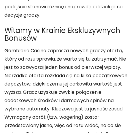
podejście stanowi różnicę i naprawdę oddziałuje na
decyzje graczy.
Witamy w Krainie Ekskluzywnych
Bonusów
Gambloria Casino zaprasza nowych graczy ofertą,
który od razu sprawia, że warto się tu zatrzymać. Nie
jest to zazwyczaj jeden bonus od pierwszej wpłaty.
Nierzadko oferta rozkłada się na kilka początkowych
depozytów, dzięki czemu jej całkowita wartość jest
wyższa. Gracz uzyskuje zwykle połączenie
dodatkowych środków i darmowych spinów na
wybrane automaty. Kluczowa jest tu jasność zasad.
Wymagany obrót (tzw. wagering) został
przedstawiony jasno, więc od razu widać, na co się