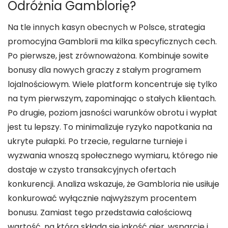
Odróżnia Gamblorię?
Na tle innych kasyn obecnych w Polsce, strategia
promocyjna Gamblorii ma kilka specyficznych cech.
Po pierwsze, jest zrównoważona. Kombinuje sowite
bonusy dla nowych graczy z stałym programem
lojalnościowym. Wiele platform koncentruje się tylko
na tym pierwszym, zapominając o stałych klientach.
Po drugie, poziom jasności warunków obrotu i wypłat
jest tu lepszy. To minimalizuje ryzyko napotkania na
ukryte pułapki. Po trzecie, regularne turnieje i
wyzwania wnoszą społecznego wymiaru, którego nie
dostaje w czysto transakcyjnych ofertach
konkurencji. Analiza wskazuje, że Gambloria nie usiłuje
konkurować wyłącznie najwyższym procentem
bonusu. Zamiast tego przedstawia całościową
wartość, na którą składa się jakość gier, wsparcie i