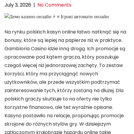
July 3, 2026
|
No Comments
Na rynku polskich kasyn online łatwo natknąć się na
bonusy, które są lepiej na papierze niż w praktyce.
Gambloria Casino idzie inną drogą. Ich promocje są
opracowane pod kątem gracza, który poszukuje
czegoś więcej niż jednorazowej zachęty. To zestaw
korzyści, który ma przyciągnąć nowych
użytkowników, ale przede wszystkim podtrzymać
zainteresowanie tych, którzy zostaną na dłużej. Dla
polskich graczy skutkuje to na oferty nie tylko
korzystne finansowo, ale też wyraźnie opisane.
Kasyno postawiło na relacje, proponując promocje
skrojone do różnych stylów gry. W dzisiejszym
zatłoczonym krajobrazie hazardu online takie