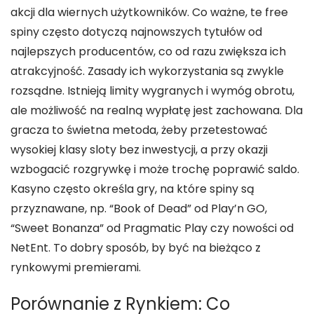
akcji dla wiernych użytkowników. Co ważne, te free
spiny często dotyczą najnowszych tytułów od
najlepszych producentów, co od razu zwiększa ich
atrakcyjność. Zasady ich wykorzystania są zwykle
rozsądne. Istnieją limity wygranych i wymóg obrotu,
ale możliwość na realną wypłatę jest zachowana. Dla
gracza to świetna metoda, żeby przetestować
wysokiej klasy sloty bez inwestycji, a przy okazji
wzbogacić rozgrywkę i może trochę poprawić saldo.
Kasyno często określa gry, na które spiny są
przyznawane, np. “Book of Dead” od Play’n GO,
“Sweet Bonanza” od Pragmatic Play czy nowości od
NetEnt. To dobry sposób, by być na bieżąco z
rynkowymi premierami.
Porównanie z Rynkiem: Co