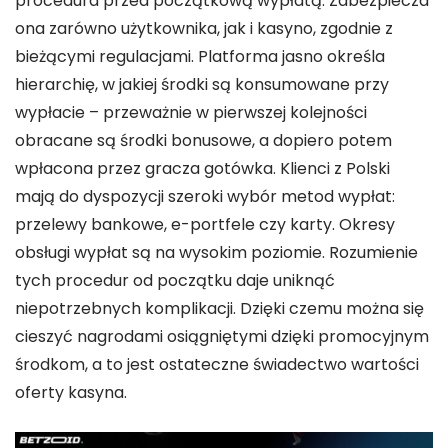
procedura przed początkową wypłatą. Zabezpiecza
ona zarówno użytkownika, jak i kasyno, zgodnie z
bieżącymi regulacjami. Platforma jasno określa
hierarchię, w jakiej środki są konsumowane przy
wypłacie – przeważnie w pierwszej kolejności
obracane są środki bonusowe, a dopiero potem
wpłacona przez gracza gotówka. Klienci z Polski
mają do dyspozycji szeroki wybór metod wypłat:
przelewy bankowe, e-portfele czy karty. Okresy
obsługi wypłat są na wysokim poziomie. Rozumienie
tych procedur od początku daje uniknąć
niepotrzebnych komplikacji. Dzięki czemu można się
cieszyć nagrodami osiągniętymi dzięki promocyjnym
środkom, a to jest ostateczne świadectwo wartości
oferty kasyna.