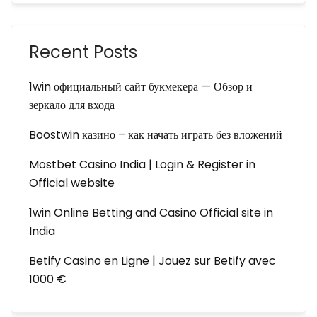
Recent Posts
1win официальный сайт букмекера — Обзор и
зеркало для входа
Boostwin казино – как начать играть без вложений
Mostbet Casino India | Login & Register in
Official website
1win Online Betting and Casino Official site in
India
Betify Casino en Ligne | Jouez sur Betify avec
1000 €