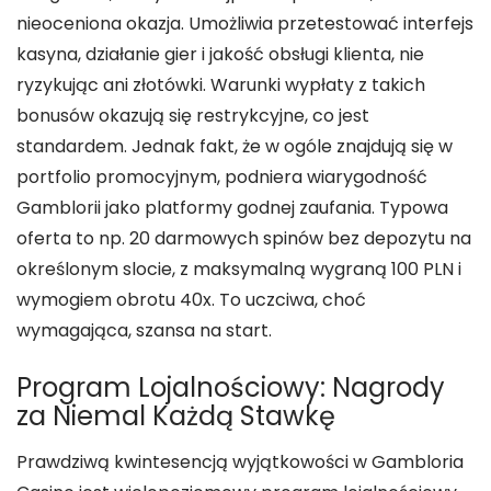
nieoceniona okazja. Umożliwia przetestować interfejs
kasyna, działanie gier i jakość obsługi klienta, nie
ryzykując ani złotówki. Warunki wypłaty z takich
bonusów okazują się restrykcyjne, co jest
standardem. Jednak fakt, że w ogóle znajdują się w
portfolio promocyjnym, podniera wiarygodność
Gamblorii jako platformy godnej zaufania. Typowa
oferta to np. 20 darmowych spinów bez depozytu na
określonym slocie, z maksymalną wygraną 100 PLN i
wymogiem obrotu 40x. To uczciwa, choć
wymagająca, szansa na start.
Program Lojalnościowy: Nagrody
za Niemal Każdą Stawkę
Prawdziwą kwintesencją wyjątkowości w Gambloria