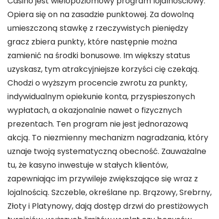
Casino jest wielopoziomowy program lojalnościowy.
Opiera się on na zasadzie punktowej. Za dowolną
umieszczoną stawkę z rzeczywistych pieniędzy
gracz zbiera punkty, które następnie można
zamienić na środki bonusowe. Im większy status
uzyskasz, tym atrakcyjniejsze korzyści cię czekają.
Chodzi o wyższym procencie zwrotu za punkty,
indywidualnym opiekunie konta, przyspieszonych
wypłatach, a okazjonalnie nawet o fizycznych
prezentach. Ten program nie jest jednorazową
akcją. To niezmienny mechanizm nagradzania, który
uznaje twoją systematyczną obecność. Zauważalne
tu, że kasyno inwestuje w stałych klientów,
zapewniając im przywileje zwiększające się wraz z
lojalnością. Szczeble, określane np. Brązowy, Srebrny,
Złoty i Platynowy, dają dostęp drzwi do prestiżowych