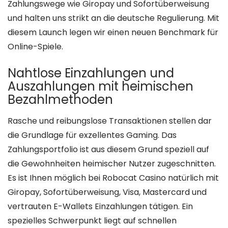
Zahlungswege wie Giropay und Sofortüberweisung
und halten uns strikt an die deutsche Regulierung. Mit
diesem Launch legen wir einen neuen Benchmark für
Online-Spiele.
Nahtlose Einzahlungen und
Auszahlungen mit heimischen
Bezahlmethoden
Rasche und reibungslose Transaktionen stellen dar
die Grundlage für exzellentes Gaming. Das
Zahlungsportfolio ist aus diesem Grund speziell auf
die Gewohnheiten heimischer Nutzer zugeschnitten.
Es ist Ihnen möglich bei Robocat Casino natürlich mit
Giropay, Sofortüberweisung, Visa, Mastercard und
vertrauten E-Wallets Einzahlungen tätigen. Ein
spezielles Schwerpunkt liegt auf schnellen