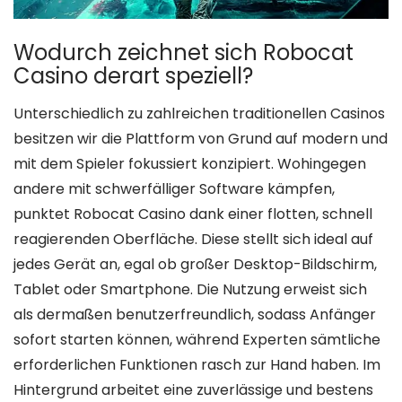
Wodurch zeichnet sich Robocat
Casino derart speziell?
Unterschiedlich zu zahlreichen traditionellen Casinos
besitzen wir die Plattform von Grund auf modern und
mit dem Spieler fokussiert konzipiert. Wohingegen
andere mit schwerfälliger Software kämpfen,
punktet Robocat Casino dank einer flotten, schnell
reagierenden Oberfläche. Diese stellt sich ideal auf
jedes Gerät an, egal ob großer Desktop-Bildschirm,
Tablet oder Smartphone. Die Nutzung erweist sich
als dermaßen benutzerfreundlich, sodass Anfänger
sofort starten können, während Experten sämtliche
erforderlichen Funktionen rasch zur Hand haben. Im
Hintergrund arbeitet eine zuverlässige und bestens