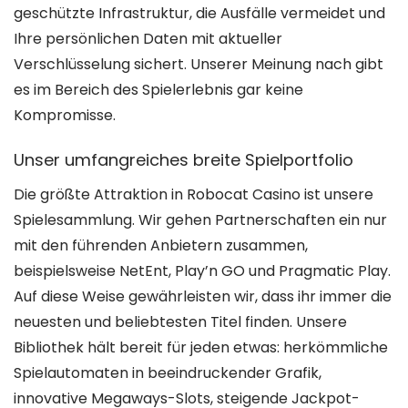
geschützte Infrastruktur, die Ausfälle vermeidet und
Ihre persönlichen Daten mit aktueller
Verschlüsselung sichert. Unserer Meinung nach gibt
es im Bereich des Spielerlebnis gar keine
Kompromisse.
Unser umfangreiches breite Spielportfolio
Die größte Attraktion in Robocat Casino ist unsere
Spielesammlung. Wir gehen Partnerschaften ein nur
mit den führenden Anbietern zusammen,
beispielsweise NetEnt, Play’n GO und Pragmatic Play.
Auf diese Weise gewährleisten wir, dass ihr immer die
neuesten und beliebtesten Titel finden. Unsere
Bibliothek hält bereit für jeden etwas: herkömmliche
Spielautomaten in beeindruckender Grafik,
innovative Megaways-Slots, steigende Jackpot-