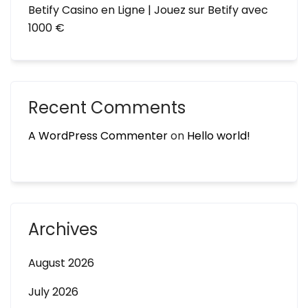
Betify Casino en Ligne | Jouez sur Betify avec
1000 €
Recent Comments
A WordPress Commenter
on
Hello world!
Archives
August 2026
July 2026