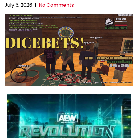
July 5, 2026
|
No Comments
situs slot
link slot
jacktoto
toto togel
toto slot