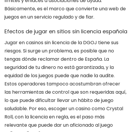
límites y enlaces a asociaciones de ayuda.
Básicamente, es el marco que convierte una web de
juegos en un servicio regulado y de fiar.
Efectos de jugar en sitios sin licencia española
Jugar en casinos sin licencia de la DGOJ tiene sus
riesgos. Si surge un problema, es posible que no
tengas dónde reclamar dentro de España. La
seguridad de tu dinero no está garantizada, y la
equidad de los juegos puede que nadie la audite.
Estos operadores tampoco acostumbran ofrecer
las herramientas de control que son requeridas aquí,
lo que puede dificultar llevar un hábito de juego
saludable. Por eso, escoger un casino como Crystal
Roll, con la licencia en regla, es el paso más
relevante que puede dar un aficionado al juego