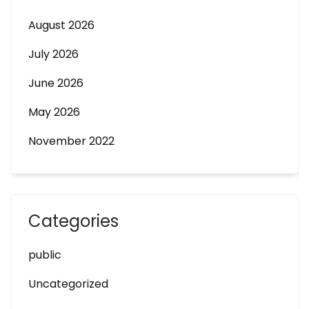
August 2026
July 2026
June 2026
May 2026
November 2022
Categories
public
Uncategorized