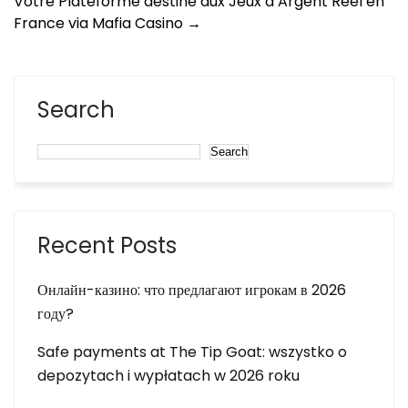
Votre Plateforme destiné aux Jeux d’Argent Réel en
France via Mafia Casino
→
Search
Search
Recent Posts
Онлайн-казино: что предлагают игрокам в 2026
году?
Safe payments at The Tip Goat: wszystko o
depozytach i wypłatach w 2026 roku