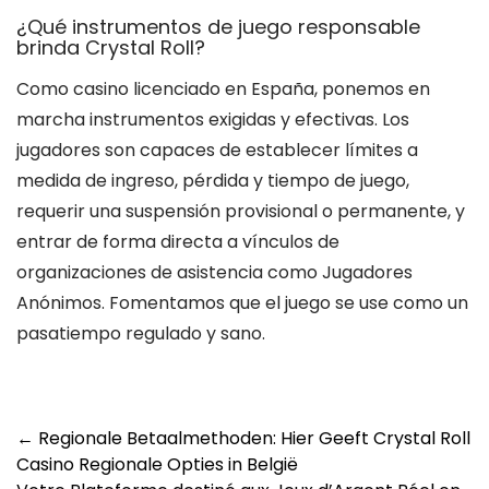
¿Qué instrumentos de juego responsable
brinda Crystal Roll?
Como casino licenciado en España, ponemos en
marcha instrumentos exigidas y efectivas. Los
jugadores son capaces de establecer límites a
medida de ingreso, pérdida y tiempo de juego,
requerir una suspensión provisional o permanente, y
entrar de forma directa a vínculos de
organizaciones de asistencia como Jugadores
Anónimos. Fomentamos que el juego se use como un
pasatiempo regulado y sano.
←
Regionale Betaalmethoden: Hier Geeft Crystal Roll
Casino Regionale Opties in België