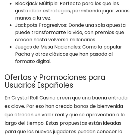
Blackjack Múltiple: Perfecto para los que les
gusta idear estrategias, permitiendo jugar varias
manos a la vez.
Jackpots Progresivos: Donde una sola apuesta
puede transformarte la vida, con premios que
crecen hasta volverse millonarios.
Juegos de Mesa Nacionales: Como la popular
Pacha y otros clásicos que han pasado al
formato digital.
Ofertas y Promociones para
Usuarios Españoles
En Crystal Roll Casino creen que una buena entrada
es clave. Por eso han creado bonos de bienvenida
que ofrecen un valor real y que se aprovechan a lo
largo del tiempo. Estas propuestas están ideadas
para que los nuevos jugadores puedan conocer la