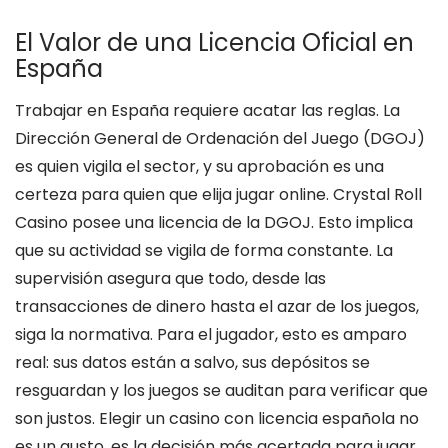
El Valor de una Licencia Oficial en
España
Trabajar en España requiere acatar las reglas. La
Dirección General de Ordenación del Juego (DGOJ)
es quien vigila el sector, y su aprobación es una
certeza para quien que elija jugar online. Crystal Roll
Casino posee una licencia de la DGOJ. Esto implica
que su actividad se vigila de forma constante. La
supervisión asegura que todo, desde las
transacciones de dinero hasta el azar de los juegos,
siga la normativa. Para el jugador, esto es amparo
real: sus datos están a salvo, sus depósitos se
resguardan y los juegos se auditan para verificar que
son justos. Elegir un casino con licencia española no
es un gusto, es la decisión más acertada para jugar