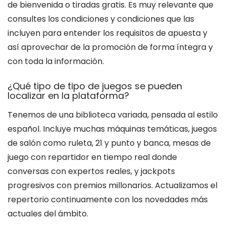
de bienvenida o tiradas gratis. Es muy relevante que
consultes los condiciones y condiciones que las
incluyen para entender los requisitos de apuesta y
así aprovechar de la promoción de forma íntegra y
con toda la información.
¿Qué tipo de tipo de juegos se pueden
localizar en la plataforma?
Tenemos de una biblioteca variada, pensada al estilo
español. Incluye muchas máquinas temáticas, juegos
de salón como ruleta, 21 y punto y banca, mesas de
juego con repartidor en tiempo real donde
conversas con expertos reales, y jackpots
progresivos con premios millonarios. Actualizamos el
repertorio continuamente con los novedades más
actuales del ámbito.