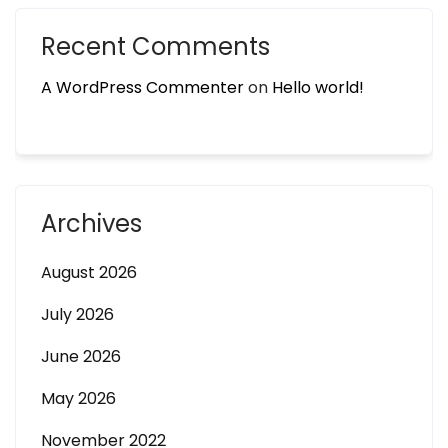
Recent Comments
A WordPress Commenter
on
Hello world!
Archives
August 2026
July 2026
June 2026
May 2026
November 2022