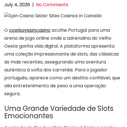
July 4, 2026
|
No Comments
O
cowboyspincasino
acolhe Portugal para uma
arena de jogo online onde a adrenalina do Velho
Oeste ganha vida digital. A plataforma apresenta
uma coleção impressionante de slots, das clássicas
às mais recentes, assegurando uma aventura
autêntica à volta dos carretéis. Para o jogador
português, aparece como um destino confiável, que
alia entretenimento de peso a uma operação
segura.
Uma Grande Variedade de Slots
Emocionantes