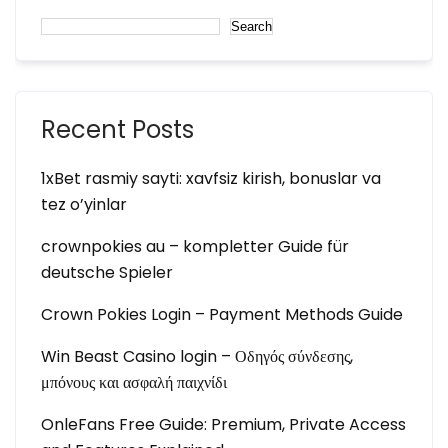
Search
Recent Posts
1xBet rasmiy sayti: xavfsiz kirish, bonuslar va
tez o’yinlar
crownpokies au – kompletter Guide für
deutsche Spieler
Crown Pokies Login – Payment Methods Guide
Win Beast Casino login – Οδηγός σύνδεσης,
μπόνους και ασφαλή παιχνίδι
OnleFans Free Guide: Premium, Private Access