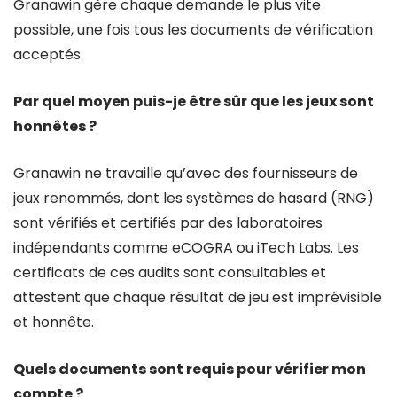
Granawin gère chaque demande le plus vite
possible, une fois tous les documents de vérification
acceptés.
Par quel moyen puis-je être sûr que les jeux sont
honnêtes ?
Granawin ne travaille qu’avec des fournisseurs de
jeux renommés, dont les systèmes de hasard (RNG)
sont vérifiés et certifiés par des laboratoires
indépendants comme eCOGRA ou iTech Labs. Les
certificats de ces audits sont consultables et
attestent que chaque résultat de jeu est imprévisible
et honnête.
Quels documents sont requis pour vérifier mon
compte ?