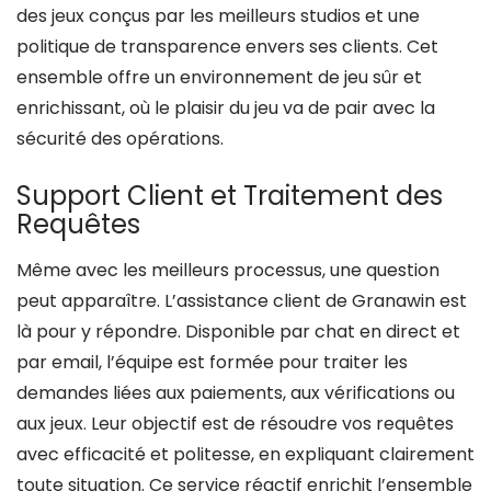
des jeux conçus par les meilleurs studios et une
politique de transparence envers ses clients. Cet
ensemble offre un environnement de jeu sûr et
enrichissant, où le plaisir du jeu va de pair avec la
sécurité des opérations.
Support Client et Traitement des
Requêtes
Même avec les meilleurs processus, une question
peut apparaître. L’assistance client de Granawin est
là pour y répondre. Disponible par chat en direct et
par email, l’équipe est formée pour traiter les
demandes liées aux paiements, aux vérifications ou
aux jeux. Leur objectif est de résoudre vos requêtes
avec efficacité et politesse, en expliquant clairement
toute situation. Ce service réactif enrichit l’ensemble