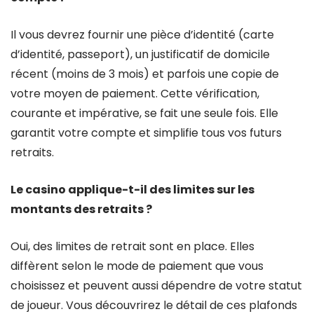
Il vous devrez fournir une pièce d’identité (carte
d’identité, passeport), un justificatif de domicile
récent (moins de 3 mois) et parfois une copie de
votre moyen de paiement. Cette vérification,
courante et impérative, se fait une seule fois. Elle
garantit votre compte et simplifie tous vos futurs
retraits.
Le casino applique-t-il des limites sur les
montants des retraits ?
Oui, des limites de retrait sont en place. Elles
diffèrent selon le mode de paiement que vous
choisissez et peuvent aussi dépendre de votre statut
de joueur. Vous découvrirez le détail de ces plafonds