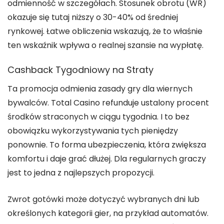
odmienność w szczegółach. Stosunek obrotu (WR)
okazuje się tutaj niższy o 30-40% od średniej
rynkowej. Łatwe obliczenia wskazują, że to właśnie
ten wskaźnik wpływa o realnej szansie na wypłatę.
Cashback Tygodniowy na Straty
Ta promocja odmienia zasady gry dla wiernych
bywalców. Total Casino refunduje ustalony procent
środków straconych w ciągu tygodnia. I to bez
obowiązku wykorzystywania tych pieniędzy
ponownie. To forma ubezpieczenia, która zwiększa
komfortu i daje grać dłużej. Dla regularnych graczy
jest to jedna z najlepszych propozycji.
Zwrot gotówki może dotyczyć wybranych dni lub
określonych kategorii gier, na przykład automatów.