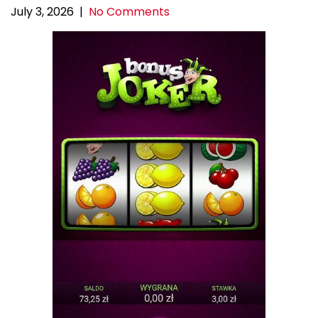
July 3, 2026
|
No Comments