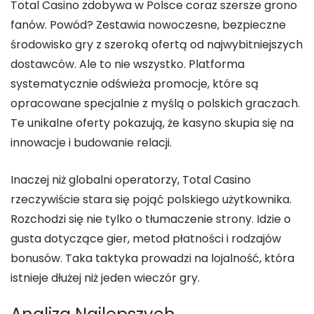
Total Casino zdobywa w Polsce coraz szersze grono
fanów. Powód? Zestawia nowoczesne, bezpieczne
środowisko gry z szeroką ofertą od najwybitniejszych
dostawców. Ale to nie wszystko. Platforma
systematycznie odświeża promocje, które są
opracowane specjalnie z myślą o polskich graczach.
Te unikalne oferty pokazują, że kasyno skupia się na
innowacje i budowanie relacji.
Inaczej niż globalni operatorzy, Total Casino
rzeczywiście stara się pojąć polskiego użytkownika.
Rozchodzi się nie tylko o tłumaczenie strony. Idzie o
gusta dotyczące gier, metod płatności i rodzajów
bonusów. Taka taktyka prowadzi na lojalność, która
istnieje dłużej niż jeden wieczór gry.