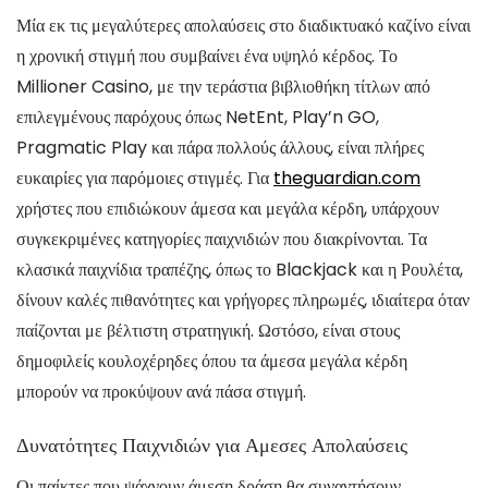
Μία εκ τις μεγαλύτερες απολαύσεις στο διαδικτυακό καζίνο είναι
η χρονική στιγμή που συμβαίνει ένα υψηλό κέρδος. Το
Millioner Casino, με την τεράστια βιβλιοθήκη τίτλων από
επιλεγμένους παρόχους όπως NetEnt, Play’n GO,
Pragmatic Play και πάρα πολλούς άλλους, είναι πλήρες
ευκαιρίες για παρόμοιες στιγμές. Για
theguardian.com
χρήστες που επιδιώκουν άμεσα και μεγάλα κέρδη, υπάρχουν
συγκεκριμένες κατηγορίες παιχνιδιών που διακρίνονται. Τα
κλασικά παιχνίδια τραπέζης, όπως το Blackjack και η Ρουλέτα,
δίνουν καλές πιθανότητες και γρήγορες πληρωμές, ιδιαίτερα όταν
παίζονται με βέλτιστη στρατηγική. Ωστόσο, είναι στους
δημοφιλείς κουλοχέρηδες όπου τα άμεσα μεγάλα κέρδη
μπορούν να προκύψουν ανά πάσα στιγμή.
Δυνατότητες Παιχνιδιών για Αμεσες Απολαύσεις
Οι παίκτες που ψάχνουν άμεση δράση θα συναντήσουν