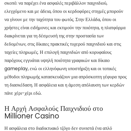
σκοπό: να παρέχει ένα ασφαλές περιβάλλον παιχνιδιού,
ελεγχόμενο και με άδεια, όπου οι κερδοφόρες στιγμές μπορούν
να γίνουν με την ταχύτητα του φωτός. Στην Ελλάδα, όπου οι
χρήστες είναι ειδήμονες και εκτιμούν την ποιότητα, η πλατφόρμα
διακρίνεται για τη δέσμευσή της στην προστασία των
δεδομένων, στις δίκαιες πρακτικές τυχερού παιχνιδιού και στις
ταχείες πληρωμές. Η επιλογή παιχνιδιών από κορυφαίους
παρόχους εγγυάται υψηλή ποιότητα γραφικών και δίκαιο
gameplay, ενώ οι ελληνόφωνη υποστήριξη και οι τοπικές
μέθοδοι πληρωμής κατασκευάζουν μια απρόσκοπτη γέφυρα προς
τη διασκέδαση. Η ασφάλεια και η άμεση απόλαυση των κερδών
πάνε χέρι-χέρι εδώ.
Η Αρχή Ασφαλούς Παιχνιδιού στο
Millioner Casino
Η ασφάλεια στο διαδικτυακό τζόγο δεν συνιστά ένα απλό