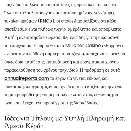
παιχνιδιού απλώνεται και στις ίδιες τις πρακτικές του καζίνο.
Όλοι οι τίτλοι λειτουργούν με πιστοποιημένους γεννήτορες
τυχαίων αριθμών (RNGs), οι οποίοι διασφαλίζουν ότι κάθε
αποτέλεσμα είναι πλήρως τυχαίο, αμερόληπτο και απρόβλεπτο.
Αυτή η ανεξαρτησία θεωρείται θεμελιώδης για τη δικαιοσύνη
του παιχνιδιού. Επιπρόσθετα, το Millioner Casino ενθαρρύνει
ενεργά την υπεύθυνη συμπεριφορά τζόγου, παρέχοντας εργαλεία
όπως όρια κατάθεσης, αυτοεξαίρεση και πραγματικού χρόνου
παρακολούθηση του χρόνου παιχνιδιού. Η πρόσβαση σε αυτά
annualreports.com
τα εργαλεία γίνεται εύκολη και
διακριτική, υπογραμμίζοντας την ιδέα ότι το καζίνο μεριμνά για
τη μακροπρόθεσμη ευημερία των πελατών του, ωθώντας μια
υγιή και ελεγχόμενη προσέγγιση της διασκέδασης.
Ιδέες για Τίτλους με Υψηλή Πληρωμή και
Άμεσα Κέρδη