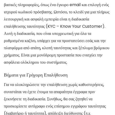
βασικές πληροφορίες, όπως ένα έγκυρο email και επιλογή ενός
ισχυρού κωδικού πρόσβασης. Ωστόσο, το κλειδί για μια πλήρως
λειτουργική και ασφαλή εμπειρία είναι η διαδικασία
επαλήθευσης ταυτότητας (KYC – Know Your Customer).
Αυτή η διαδικασία, που είναι υποχρεωτική για όλα τα
ρυθμισμένα καζίνο, υπάρχει για να προστατεύσει εσάς και την
πλατφόρμα από απάτη, κλοπή ταυτότητας και ξέπλυμα βρόμικου
χρήματος. Είναι μια μονόδρομη προστασία που ενισχύει την
ασφάλεια ολόκληρου του συστήματος.
Βήματα για Γρήγορη Επαλήθευση
Για να ολοκληρώσετε την επαλήθευση χωρίς καθυστερήσεις,
συνιστάται να έχετε έτοιμα τα απαραίτητα έγγραφα πριν
ξεκινήσετε τη διαδικασία. Συνήθως, θα σας ζητηθεί να
προσκομίσετε αντίγραφο ενός επίσημου εγγράφου ταυτότητας
(διαβατήριο ή ταυτότητα), απόδειξη διεύθυνσης (π.χ.