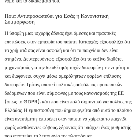
νόμο και τα δικαιώματα του.
Ποια Αντιπροσωπεύει για Εσάς η Κανονιστική
Συμμόρφωση
Η ύπαρξη μιας ισχυρής άδειας έχει άμεσες και πρακτικές
επιπτώσεις στην εμπειρία του παίκτη. Καταρχάς, εξασφαλίζει ότι
τα χρήματά σας είναι ασφαλή και ότι τα παιχνίδια δεν είναι
στημένα. Δευτερευόντως, εξασφαλίζει ότι το καζίνο διαθέτει
μηχανισμούς για την διευθέτηση τυχόν διαφορών με εντιμότητα
και διαφάνεια, συχνά μέσω αμερόληπτων φορέων επίλυσης
διαφορών. Τρίτον, απαιτεί πολιτικές ασφάλειας προσωπικών
δεδομένων που είναι σύμφωνες με τους κανονισμούς της ΕΕ
(όπως το GDPR), κάτι που είναι πολύ σημαντικό για πολίτες της
Ελλάδας. Η εμπιστοσύνη που δημιουργείται από αυτό το πλαίσιο
είναι ανεκτίμητη· επιτρέπει στον παίκτη να χαίρεται το παιχνίδι
χωρίς λανθάνοντες φόβους, ξέροντας ότι υπάρχει ένας ρυθμιστής
που εποπτεύει τη λειτουργία της πλατφόρμας.