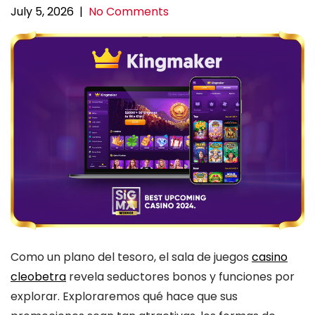
July 5, 2026
|
No Comments
Como un plano del tesoro, el sala de juegos
casino
cleobetra
revela seductores bonos y funciones por
explorar. Exploraremos qué hace que sus