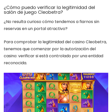
¿Cómo puedo verificar la legitimidad del
salón de juego Cleobetra?
¿No resulta curioso cómo tendemos a fiarnos sin
reservas en un portal atractivo?
Para comprobar la legitimidad del casino Cleobetra,
tenemos que comenzar por la autorización del
casino: verificar si está controlado por una entidad
reconocida.