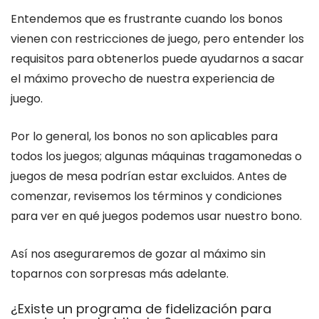
Entendemos que es frustrante cuando los bonos
vienen con restricciones de juego, pero entender los
requisitos para obtenerlos puede ayudarnos a sacar
el máximo provecho de nuestra experiencia de
juego.
Por lo general, los bonos no son aplicables para
todos los juegos; algunas máquinas tragamonedas o
juegos de mesa podrían estar excluidos. Antes de
comenzar, revisemos los términos y condiciones
para ver en qué juegos podemos usar nuestro bono.
Así nos aseguraremos de gozar al máximo sin
toparnos con sorpresas más adelante.
¿Existe un programa de fidelización para