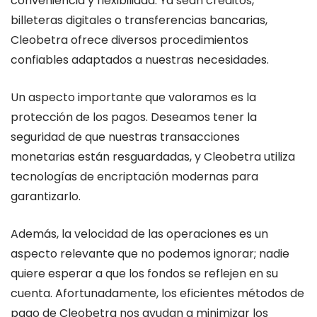
conveniencia y flexibilidad. Ya sean créditos,
billeteras digitales o transferencias bancarias,
Cleobetra ofrece diversos procedimientos
confiables adaptados a nuestras necesidades.
Un aspecto importante que valoramos es la
protección de los pagos. Deseamos tener la
seguridad de que nuestras transacciones
monetarias están resguardadas, y Cleobetra utiliza
tecnologías de encriptación modernas para
garantizarlo.
Además, la velocidad de las operaciones es un
aspecto relevante que no podemos ignorar; nadie
quiere esperar a que los fondos se reflejen en su
cuenta. Afortunadamente, los eficientes métodos de
pago de Cleobetra nos ayudan a minimizar los