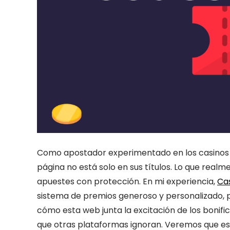
Como apostador experimentado en los casinos o
página no está solo en sus títulos. Lo que real
apuestes con protección. En mi experiencia,
Ca
sistema de premios generoso y personalizado, pe
cómo esta web junta la excitación de los bonific
que otras plataformas ignoran. Veremos que e