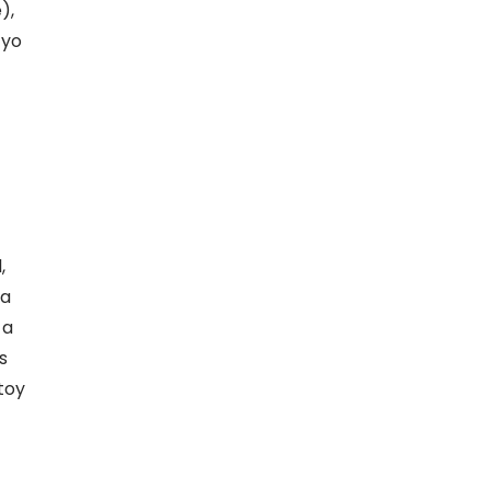
),
 yo
,
na
 a
s
toy