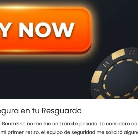
egura en tu Resguardo
en Boomzino no me fue un trámite pesado. Lo considero c
i primer retiro, el equipo de seguridad me solicitó algun