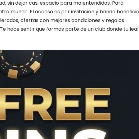
d, sin dejar casi espacio para malentendidos. Para
tro mundo. El acceso es por invitación y brinda benefici
lerados, ofertas con mejores condiciones y regalos
 Te hace sentir que formas parte de un club donde tu lea