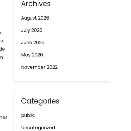
Archives
August 2026
July 2026
e
us
June 2026
sde
May 2026
un
November 2022
Categories
public
ones
Uncategorized