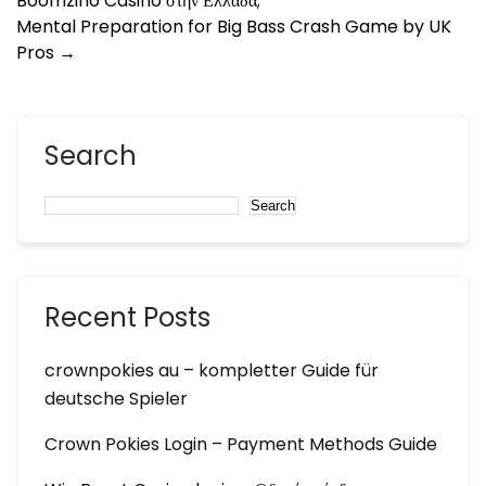
Boomzino Casino στην Ελλάδα;
Mental Preparation for Big Bass Crash Game by UK
Pros
→
Search
Search
Recent Posts
crownpokies au – kompletter Guide für
deutsche Spieler
Crown Pokies Login – Payment Methods Guide