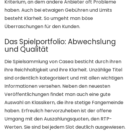
Kriterium, an dem andere Anbieter oft Probleme
haben. Auch bei etwaigen Gebühren und Limits
besteht Klarheit. So umgeht man böse
Überraschungen für den Kunden.
Das Spielportfolio: Abwechslung
und Qualität
Die Spielsammlung von Casea besticht durch ihren
ihre Reichhaltigkeit und ihre Klarheit. Unzählige Titel
sind ordentlich kategorisiert und mit allen wichtigen
Informationen versehen. Neben den neuesten
Veröffentlichungen findet man auch eine gute
Auswahl an Klassikern, die ihre stetige Fangemeinde
haben. Erfreulich hervorzuheben ist der offene
Umgang mit den Auszahlungsquoten, den RTP-
Werten. Sie sind bei jedem Slot deutlich ausgewiesen.