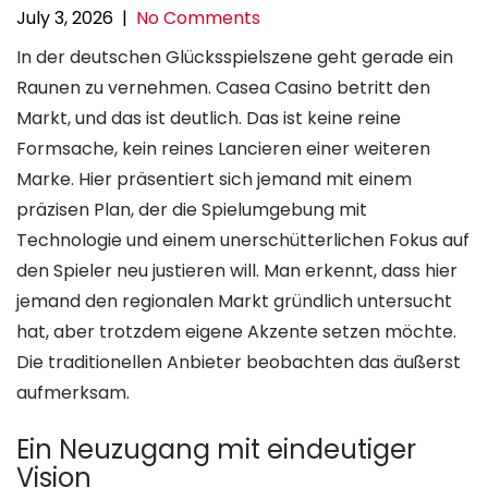
July 3, 2026
|
No Comments
In der deutschen Glücksspielszene geht gerade ein
Raunen zu vernehmen. Casea Casino betritt den
Markt, und das ist deutlich. Das ist keine reine
Formsache, kein reines Lancieren einer weiteren
Marke. Hier präsentiert sich jemand mit einem
präzisen Plan, der die Spielumgebung mit
Technologie und einem unerschütterlichen Fokus auf
den Spieler neu justieren will. Man erkennt, dass hier
jemand den regionalen Markt gründlich untersucht
hat, aber trotzdem eigene Akzente setzen möchte.
Die traditionellen Anbieter beobachten das äußerst
aufmerksam.
Ein Neuzugang mit eindeutiger
Vision