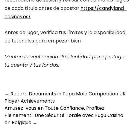
de cada título antes de apostar
https://candyland-
casinos.es/
.
Antes de jugar, verifica tus límites y la disponibilidad
de tutoriales para empezar bien.
Mantén la verificación de identidad para proteger
tu cuenta y tus fondos.
←
Record Documents in Topo Mole Competition UK
Player Achievements
Amusez-vous en Toute Confiance, Profitez
Pleinement : Une Sécurité Totale avec Fugu Casino
en Belgique
→