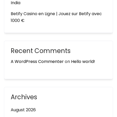
India
Betify Casino en Ligne | Jouez sur Betify avec
1000 €
Recent Comments
A WordPress Commenter
on
Hello world!
Archives
August 2026