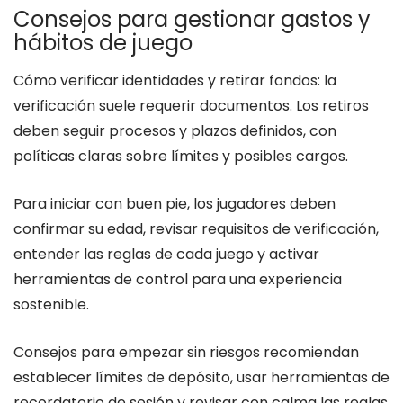
Consejos para gestionar gastos y
hábitos de juego
Cómo verificar identidades y retirar fondos: la
verificación suele requerir documentos. Los retiros
deben seguir procesos y plazos definidos, con
políticas claras sobre límites y posibles cargos.
Para iniciar con buen pie, los jugadores deben
confirmar su edad, revisar requisitos de verificación,
entender las reglas de cada juego y activar
herramientas de control para una experiencia
sostenible.
Consejos para empezar sin riesgos recomiendan
establecer límites de depósito, usar herramientas de
recordatorio de sesión y revisar con calma las reglas