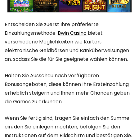
Entscheiden Sie zuerst Ihre präferierte
Einzahlungsmethode.
Bwin Casino
bietet
verschiedene Möglichkeiten wie Karten,
elektronische Geldbörsen und Banküberweisungen
an, sodass Sie die für Sie geeignete wählen können.
Halten Sie Ausschau nach verfügbaren
Bonusangeboten; diese können Ihre Ersteinzahlung
erheblich steigern und Ihnen mehr Chancen geben,
die Games zu erkunden.
Wenn Sie fertig sind, tragen Sie einfach den Summe
ein, den Sie einlegen möchten, befolgen Sie den
Instruktionen auf dem Bildschirm und bestätigen Sie.