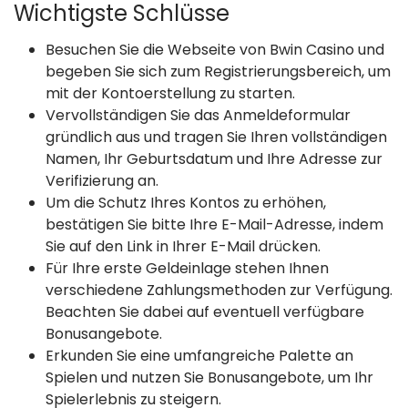
Wichtigste Schlüsse
Besuchen Sie die Webseite von Bwin Casino und
begeben Sie sich zum Registrierungsbereich, um
mit der Kontoerstellung zu starten.
Vervollständigen Sie das Anmeldeformular
gründlich aus und tragen Sie Ihren vollständigen
Namen, Ihr Geburtsdatum und Ihre Adresse zur
Verifizierung an.
Um die Schutz Ihres Kontos zu erhöhen,
bestätigen Sie bitte Ihre E-Mail-Adresse, indem
Sie auf den Link in Ihrer E-Mail drücken.
Für Ihre erste Geldeinlage stehen Ihnen
verschiedene Zahlungsmethoden zur Verfügung.
Beachten Sie dabei auf eventuell verfügbare
Bonusangebote.
Erkunden Sie eine umfangreiche Palette an
Spielen und nutzen Sie Bonusangebote, um Ihr
Spielerlebnis zu steigern.