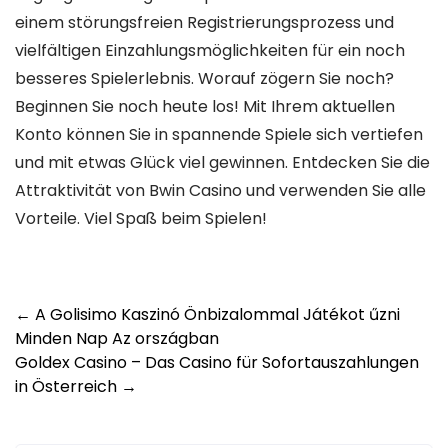
einem störungsfreien Registrierungsprozess und
vielfältigen Einzahlungsmöglichkeiten für ein noch
besseres Spielerlebnis. Worauf zögern Sie noch?
Beginnen Sie noch heute los! Mit Ihrem aktuellen
Konto können Sie in spannende Spiele sich vertiefen
und mit etwas Glück viel gewinnen. Entdecken Sie die
Attraktivität von Bwin Casino und verwenden Sie alle
Vorteile. Viel Spaß beim Spielen!
←
A Golisimo Kaszinó Önbizalommal Játékot űzni
Minden Nap Az országban
Goldex Casino – Das Casino für Sofortauszahlungen
in Österreich
→