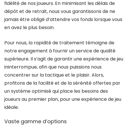
fidélité de nos joueurs. En minimisant les délais de
dépôt et de retrait, nous vous garantissons de ne
jamais être obligé d’attendre vos fonds lorsque vous
en avez le plus besoin.
Pour nous, la rapidité de traitement témoigne de
notre engagement à fournir un service de qualité
supérieure. Il s’agit de garantir une expérience de jeu
ininterrompue, afin que nous puissions nous
concentrer sur la tactique et le plaisir. Alors,
profitons de la facilité et de la sérénité offertes par
un système optimisé qui place les besoins des
joueurs au premier plan, pour une expérience de jeu
idéale.
Vaste gamme d’options