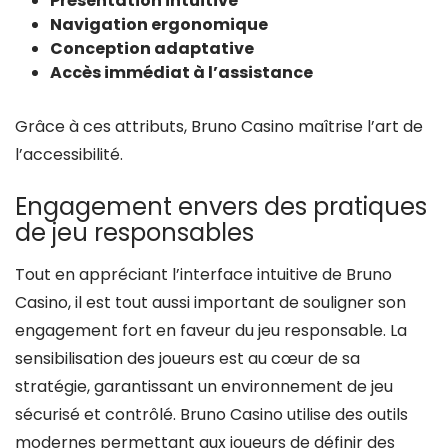
Présentation intuitive
Navigation ergonomique
Conception adaptative
Accès immédiat à l’assistance
Grâce à ces attributs, Bruno Casino maîtrise l’art de
l’accessibilité.
Engagement envers des pratiques
de jeu responsables
Tout en appréciant l’interface intuitive de Bruno
Casino, il est tout aussi important de souligner son
engagement fort en faveur du jeu responsable. La
sensibilisation des joueurs est au cœur de sa
stratégie, garantissant un environnement de jeu
sécurisé et contrôlé. Bruno Casino utilise des outils
modernes permettant aux joueurs de définir des