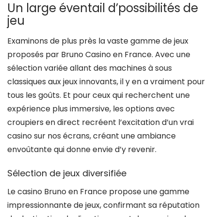
Un large éventail d’possibilités de
jeu
Examinons de plus près la vaste gamme de jeux
proposés par Bruno Casino en France. Avec une
sélection variée allant des machines à sous
classiques aux jeux innovants, il y en a vraiment pour
tous les goûts. Et pour ceux qui recherchent une
expérience plus immersive, les options avec
croupiers en direct recréent l’excitation d’un vrai
casino sur nos écrans, créant une ambiance
envoûtante qui donne envie d’y revenir.
Sélection de jeux diversifiée
Le casino Bruno en France propose une gamme
impressionnante de jeux, confirmant sa réputation