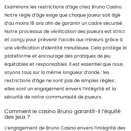
Examinons les restrictions d’âge chez Bruno Casino.
Notre règle d’âge exige que chaque joueur soit âgé
d’au moins 18 ans afin de garantir un cadre sécurisé.
Notre processus de vérification des joueurs est strict
et conçu pour prévenir l’accès aux mineurs grâce à
une vérification d’identité minutieuse. Cela protège la
plateforme et encourage des pratiques de jeu
équitables et responsables. Il est essentiel que nous
soyons tous sur la même longueur d’onde : les
restrictions d’âge ne sont pas de simples règles ;
elles sont un engagement envers l’intégrité et la
sécurité de notre communauté de joueurs.
Comment le casino Bruno garantit-il l’équité
des jeux ?
L’engagement de Bruno Casino envers l’intégrité des