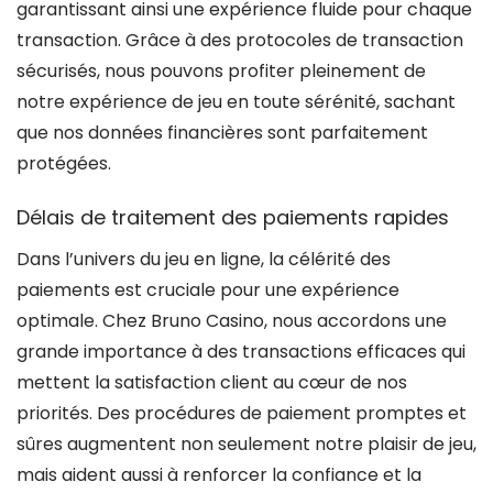
garantissant ainsi une expérience fluide pour chaque
transaction. Grâce à des protocoles de transaction
sécurisés, nous pouvons profiter pleinement de
notre expérience de jeu en toute sérénité, sachant
que nos données financières sont parfaitement
protégées.
Délais de traitement des paiements rapides
Dans l’univers du jeu en ligne, la célérité des
paiements est cruciale pour une expérience
optimale. Chez Bruno Casino, nous accordons une
grande importance à des transactions efficaces qui
mettent la satisfaction client au cœur de nos
priorités. Des procédures de paiement promptes et
sûres augmentent non seulement notre plaisir de jeu,
mais aident aussi à renforcer la confiance et la