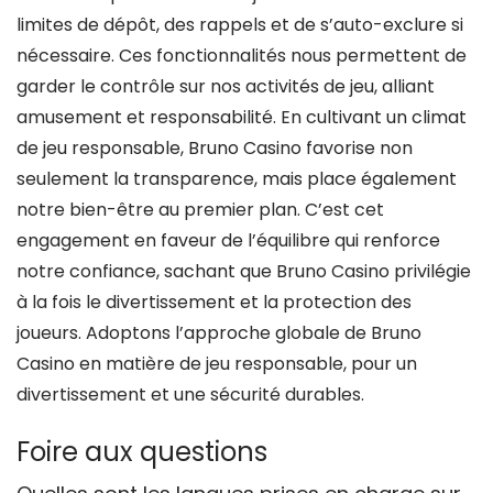
limites de dépôt, des rappels et de s’auto-exclure si
nécessaire. Ces fonctionnalités nous permettent de
garder le contrôle sur nos activités de jeu, alliant
amusement et responsabilité. En cultivant un climat
de jeu responsable, Bruno Casino favorise non
seulement la transparence, mais place également
notre bien-être au premier plan. C’est cet
engagement en faveur de l’équilibre qui renforce
notre confiance, sachant que Bruno Casino privilégie
à la fois le divertissement et la protection des
joueurs. Adoptons l’approche globale de Bruno
Casino en matière de jeu responsable, pour un
divertissement et une sécurité durables.
Foire aux questions