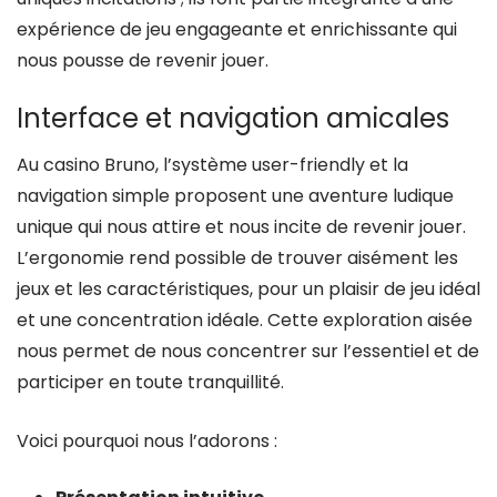
expérience de jeu engageante et enrichissante qui
nous pousse de revenir jouer.
Interface et navigation amicales
Au casino Bruno, l’système user-friendly et la
navigation simple proposent une aventure ludique
unique qui nous attire et nous incite de revenir jouer.
L’ergonomie rend possible de trouver aisément les
jeux et les caractéristiques, pour un plaisir de jeu idéal
et une concentration idéale. Cette exploration aisée
nous permet de nous concentrer sur l’essentiel et de
participer en toute tranquillité.
Voici pourquoi nous l’adorons :