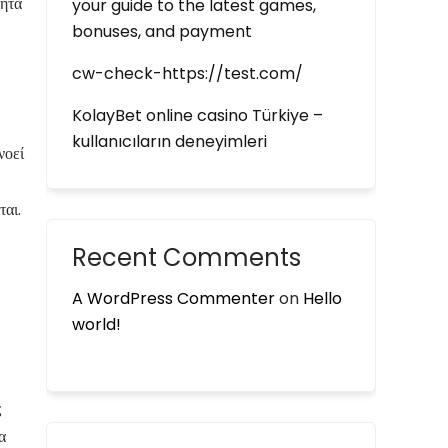
τητα
your guide to the latest games,
bonuses, and payment
cw-check-https://test.com/
KolayBet online casino Türkiye –
kullanıcıların deneyimleri
νοεί
ται.
Recent Comments
A WordPress Commenter
on
Hello
world!
ς
α