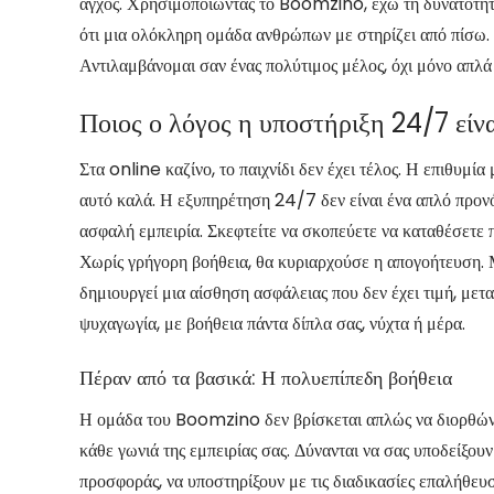
άγχος. Χρησιμοποιώντας το Boomzino, έχω τη δυνατότητα
ότι μια ολόκληρη ομάδα ανθρώπων με στηρίζει από πίσω. Σ
Αντιλαμβάνομαι σαν ένας πολύτιμος μέλος, όχι μόνο απλά
Ποιος ο λόγος η υποστήριξη 24/7 είνα
Στα online καζίνο, το παιχνίδι δεν έχει τέλος. Η επιθυμί
αυτό καλά. Η εξυπηρέτηση 24/7 δεν είναι ένα απλό προνό
ασφαλή εμπειρία. Σκεφτείτε να σκοπεύετε να καταθέσετε 
Χωρίς γρήγορη βοήθεια, θα κυριαρχούσε η απογοήτευση. 
δημιουργεί μια αίσθηση ασφάλειας που δεν έχει τιμή, με
ψυχαγωγία, με βοήθεια πάντα δίπλα σας, νύχτα ή μέρα.
Πέραν από τα βασικά: Η πολυεπίπεδη βοήθεια
Η ομάδα του Boomzino δεν βρίσκεται απλώς να διορθώνει
κάθε γωνιά της εμπειρίας σας. Δύνανται να σας υποδείξου
προσφοράς, να υποστηρίξουν με τις διαδικασίες επαλήθευσ