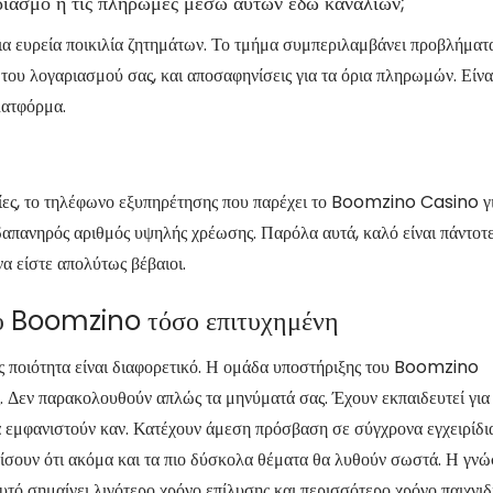
ιασμό ή τις πληρωμές μέσω αυτών εδώ καναλιών;
ια ευρεία ποικιλία ζητημάτων. Το τμήμα συμπεριλαμβάνει προβλήματ
ου λογαριασμού σας, και αποσαφηνίσεις για τα όρια πληρωμών. Είνα
λατφόρμα.
ρίες, το τηλέφωνο εξυπηρέτησης που παρέχει το Boomzino Casino γ
 δαπανηρός αριθμός υψηλής χρέωσης. Παρόλα αυτά, καλό είναι πάντοτ
να είστε απολύτως βέβαιοι.
του Boomzino τόσο επιτυχημένη
εις ποιότητα είναι διαφορετικό. Η ομάδα υποστήριξης του Boomzino
ης. Δεν παρακολουθούν απλώς τα μηνύματά σας. Έχουν εκπαιδευτεί για
ά εμφανιστούν καν. Κατέχουν άμεση πρόσβαση σε σύγχρονα εγχειρίδι
λίσουν ότι ακόμα και τα πιο δύσκολα θέματα θα λυθούν σωστά. Η γν
αυτό σημαίνει λιγότερο χρόνο επίλυσης και περισσότερο χρόνο παιχνιδ