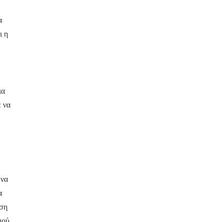
α
ι η
ια
ε να
 να
α
ώση
ιού