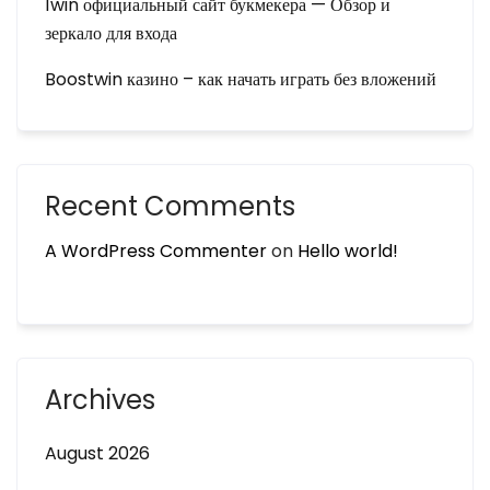
1win официальный сайт букмекера — Обзор и
зеркало для входа
Boostwin казино – как начать играть без вложений
Recent Comments
A WordPress Commenter
on
Hello world!
Archives
August 2026