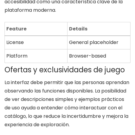
accesibilidad como una característica clave de la
plataforma moderna.
Feature
Details
License
General placeholder
Platform
Browser-based
Ofertas y exclusividades de juego
La interfaz debe permitir que las personas aprendan
observando las funciones disponibles. La posibilidad
de ver descripciones simples y ejemplos prácticos
de uso ayuda a entender cómo interactuar con el
catálogo, lo que reduce la incertidumbre y mejora la
experiencia de exploración.