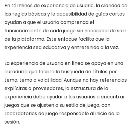
En términos de experiencia de usuario, la claridad de
las reglas básicas y la accesibilidad de guías cortas
ayudan a que el usuario comprenda el
funcionamiento de cada juego sin necesidad de salir
de la plataforma. Este enfoque facilita que la
experiencia sea educativa y entretenida a la vez.
La experiencia de usuario en línea se apoya en una
curaduría que facilita la búsqueda de títulos por
tema, tema o volatilidad. Aunque no hay referencias
explícitas a proveedores, la estructura de la
experiencia debe ayudar a los usuarios a encontrar
juegos que se ajusten a su estilo de juego, con
recordatorios de juego responsable al inicio de la
sesión.