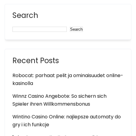
Search
Search
Recent Posts
Robocat: parhaat pelit ja ominaisuudet online-
kasinolla
Winnz Casino Angebote: So sichern sich
Spieler ihren Willkommensbonus
Wintino Casino Online: najlepsze automaty do
gry i ich funkcje