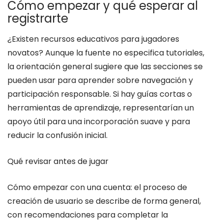
Cómo empezar y qué esperar al
registrarte
¿Existen recursos educativos para jugadores
novatos? Aunque la fuente no especifica tutoriales,
la orientación general sugiere que las secciones se
pueden usar para aprender sobre navegación y
participación responsable. Si hay guías cortas o
herramientas de aprendizaje, representarían un
apoyo útil para una incorporación suave y para
reducir la confusión inicial.
Qué revisar antes de jugar
Cómo empezar con una cuenta: el proceso de
creación de usuario se describe de forma general,
con recomendaciones para completar la