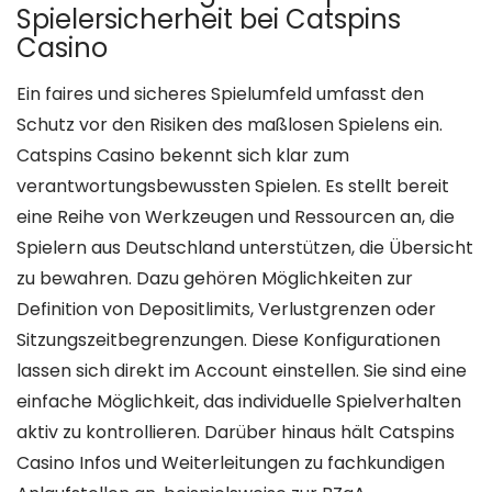
Spielersicherheit bei Catspins
Casino
Ein faires und sicheres Spielumfeld umfasst den
Schutz vor den Risiken des maßlosen Spielens ein.
Catspins Casino bekennt sich klar zum
verantwortungsbewussten Spielen. Es stellt bereit
eine Reihe von Werkzeugen und Ressourcen an, die
Spielern aus Deutschland unterstützen, die Übersicht
zu bewahren. Dazu gehören Möglichkeiten zur
Definition von Depositlimits, Verlustgrenzen oder
Sitzungszeitbegrenzungen. Diese Konfigurationen
lassen sich direkt im Account einstellen. Sie sind eine
einfache Möglichkeit, das individuelle Spielverhalten
aktiv zu kontrollieren. Darüber hinaus hält Catspins
Casino Infos und Weiterleitungen zu fachkundigen