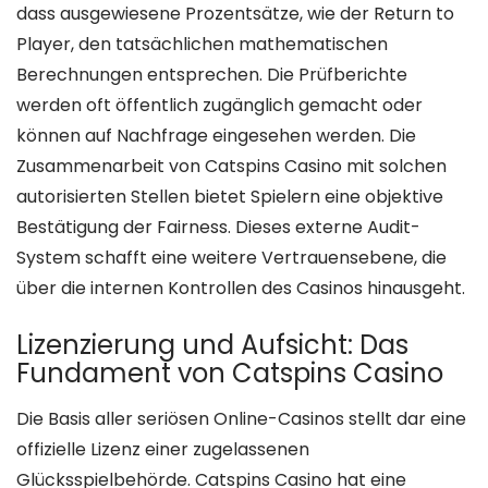
dass ausgewiesene Prozentsätze, wie der Return to
Player, den tatsächlichen mathematischen
Berechnungen entsprechen. Die Prüfberichte
werden oft öffentlich zugänglich gemacht oder
können auf Nachfrage eingesehen werden. Die
Zusammenarbeit von Catspins Casino mit solchen
autorisierten Stellen bietet Spielern eine objektive
Bestätigung der Fairness. Dieses externe Audit-
System schafft eine weitere Vertrauensebene, die
über die internen Kontrollen des Casinos hinausgeht.
Lizenzierung und Aufsicht: Das
Fundament von Catspins Casino
Die Basis aller seriösen Online-Casinos stellt dar eine
offizielle Lizenz einer zugelassenen
Glücksspielbehörde. Catspins Casino hat eine