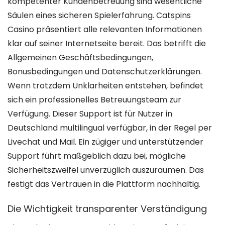
kompetenter Kundenbetreuung sind wesentliche
Säulen eines sicheren Spielerfahrung. Catspins
Casino präsentiert alle relevanten Informationen
klar auf seiner Internetseite bereit. Das betrifft die
Allgemeinen Geschäftsbedingungen,
Bonusbedingungen und Datenschutzerklärungen.
Wenn trotzdem Unklarheiten entstehen, befindet
sich ein professionelles Betreuungsteam zur
Verfügung. Dieser Support ist für Nutzer in
Deutschland multilingual verfügbar, in der Regel per
Livechat und Mail. Ein zügiger und unterstützender
Support führt maßgeblich dazu bei, mögliche
Sicherheitszweifel unverzüglich auszuräumen. Das
festigt das Vertrauen in die Plattform nachhaltig.
Die Wichtigkeit transparenter Verständigung