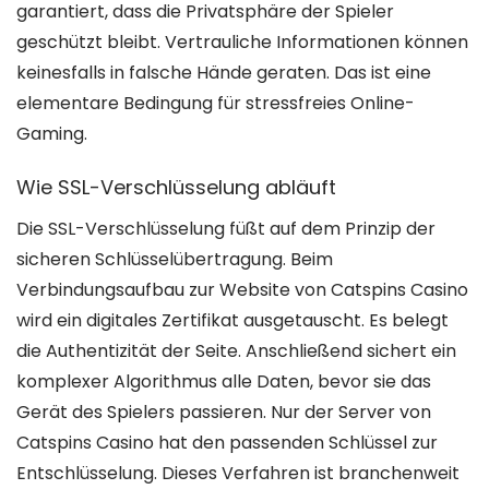
garantiert, dass die Privatsphäre der Spieler
geschützt bleibt. Vertrauliche Informationen können
keinesfalls in falsche Hände geraten. Das ist eine
elementare Bedingung für stressfreies Online-
Gaming.
Wie SSL-Verschlüsselung abläuft
Die SSL-Verschlüsselung füßt auf dem Prinzip der
sicheren Schlüsselübertragung. Beim
Verbindungsaufbau zur Website von Catspins Casino
wird ein digitales Zertifikat ausgetauscht. Es belegt
die Authentizität der Seite. Anschließend sichert ein
komplexer Algorithmus alle Daten, bevor sie das
Gerät des Spielers passieren. Nur der Server von
Catspins Casino hat den passenden Schlüssel zur
Entschlüsselung. Dieses Verfahren ist branchenweit