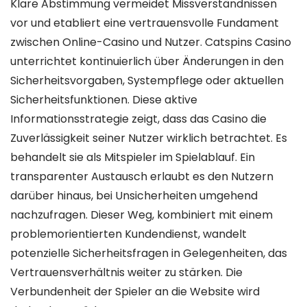
Klare Abstimmung vermeidet Missverständnissen
vor und etabliert eine vertrauensvolle Fundament
zwischen Online-Casino und Nutzer. Catspins Casino
unterrichtet kontinuierlich über Änderungen in den
Sicherheitsvorgaben, Systempflege oder aktuellen
Sicherheitsfunktionen. Diese aktive
Informationsstrategie zeigt, dass das Casino die
Zuverlässigkeit seiner Nutzer wirklich betrachtet. Es
behandelt sie als Mitspieler im Spielablauf. Ein
transparenter Austausch erlaubt es den Nutzern
darüber hinaus, bei Unsicherheiten umgehend
nachzufragen. Dieser Weg, kombiniert mit einem
problemorientierten Kundendienst, wandelt
potenzielle Sicherheitsfragen in Gelegenheiten, das
Vertrauensverhältnis weiter zu stärken. Die
Verbundenheit der Spieler an die Website wird