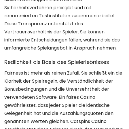
Sicherheitsverfahren preisgibt und mit
renommierten Testinstituten zusammenarbeitet.
Diese Transparenz unterstützt das
Vertrauensverhältnis der Spieler. Sie können
informierte Entscheidungen fällen, während sie das
umfangreiche Spielangebot in Anspruch nehmen.
Redlichkeit als Basis des Spielerlebnisses
Fairness ist mehr als reinen Zufall. Sie schließt ein die
Klarheit der Spielregeln, die Verständlichkeit der
Bonusbedingungen und die Unversehrtheit der
verwendeten Software. Ein faires Casino
gewährleistet, dass jeder Spieler die identische
Gelegenheit hat und die Auszahlungsquoten den
genannten Werten gleichen. Catspins Casino