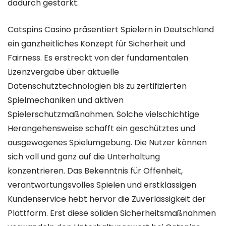
dadurch gestärkt.
Catspins Casino präsentiert Spielern in Deutschland
ein ganzheitliches Konzept für Sicherheit und
Fairness. Es erstreckt von der fundamentalen
Lizenzvergabe über aktuelle
Datenschutztechnologien bis zu zertifizierten
Spielmechaniken und aktiven
Spielerschutzmaßnahmen. Solche vielschichtige
Herangehensweise schafft ein geschütztes und
ausgewogenes Spielumgebung. Die Nutzer können
sich voll und ganz auf die Unterhaltung
konzentrieren. Das Bekenntnis für Offenheit,
verantwortungsvolles Spielen und erstklassigen
Kundenservice hebt hervor die Zuverlässigkeit der
Plattform. Erst diese soliden Sicherheitsmaßnahmen