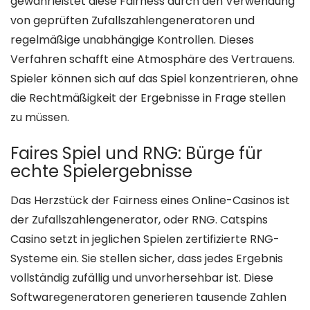
gewährleistet diese Fairness durch den Verwendung
von geprüften Zufallszahlengeneratoren und
regelmäßige unabhängige Kontrollen. Dieses
Verfahren schafft eine Atmosphäre des Vertrauens.
Spieler können sich auf das Spiel konzentrieren, ohne
die Rechtmäßigkeit der Ergebnisse in Frage stellen
zu müssen.
Faires Spiel und RNG: Bürge für
echte Spielergebnisse
Das Herzstück der Fairness eines Online-Casinos ist
der Zufallszahlengenerator, oder RNG. Catspins
Casino setzt in jeglichen Spielen zertifizierte RNG-
Systeme ein. Sie stellen sicher, dass jedes Ergebnis
vollständig zufällig und unvorhersehbar ist. Diese
Softwaregeneratoren generieren tausende Zahlen