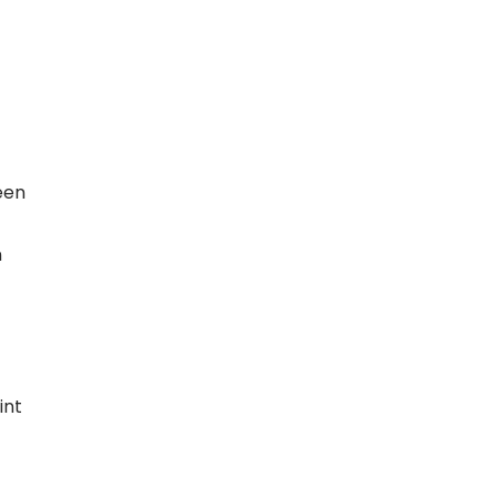
een
n
t
int