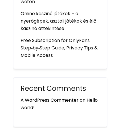
weten
Online kaszinó játékok – a
nyerőgépek, asztali játékok és élő
kaszinó áttekintése
Free Subscription for OnlyFans:
Step‑by‑Step Guide, Privacy Tips &
Mobile Access
Recent Comments
A WordPress Commenter
on
Hello
world!