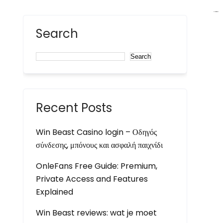
link slot gacor
slot gacor
situs slot
Search
Search
Recent Posts
Win Beast Casino login – Οδηγός
σύνδεσης, μπόνους και ασφαλή παιχνίδι
OnleFans Free Guide: Premium,
Private Access and Features
Explained
Win Beast reviews: wat je moet