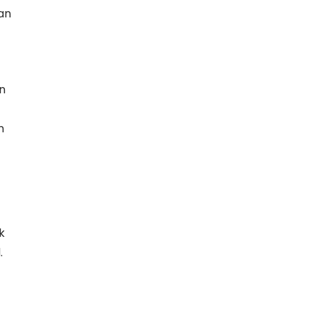
kan
n
n
k
.