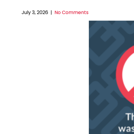
July 3, 2026
|
No Comments