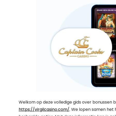
Welkom op deze volledige gids over bonussen bi
https://virgilcasino.com/
. We lopen samen het 