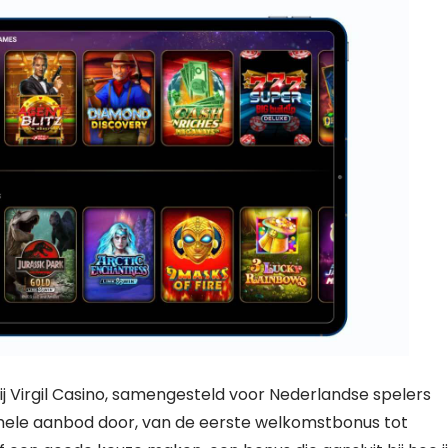
j Virgil Casino, samengesteld voor Nederlandse spelers
hele aanbod door, van de eerste welkomstbonus tot