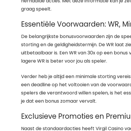
herhaalde acties. Met deze informatie kan je zel
graag speelt.
Essentiële Voorwaarden: WR, Min
De belangrijkste bonusvoorwaarden zijn de spe
storting en de geldigheidstermijn. De WR laat 
uitbetaalbaar is. Een WR van 30x op een bonus 
lagere WR is beter voor jou als speler.
Verder heb je altijd een minimale storting vere
een deadline op het voltooien van de voorwaard
spelers die verantwoord willen spelen, is het es
je dat een bonus zomaar vervalt.
Exclusieve Promoties en Premi
Naast de standaardacties heeft Virgil Casino v