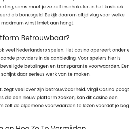
storting, soms moet je ze zelf inschakelen in het kasboek.
eerd als bonusgeld. Bekijk daarom altijd vlug voor welke
en maximum winstlimiet aan hangt.
platform Betrouwbaar?
ook veel Nederlanders spelen. Het casino opereert onder 
aande providers in de aanbieding. Voor spelers hier is
 op beveiligde betalingen en transparante voorwaarden. Ee
o schijnt daar serieus werk van te maken.
egt veel over zijn betrouwbaarheid. Virgil Casino poog
ers die een nieuw platform zoeken, kan dit casino een
g om zelf de algemene voorwaarden te lezen voordat je beg
 en Hoe Ze Te Vermijden