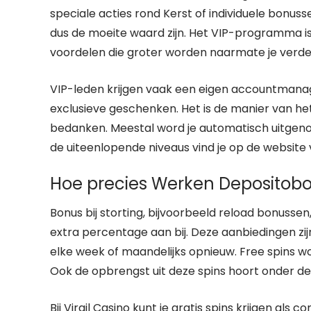
speciale acties rond Kerst of individuele bonuss
dus de moeite waard zijn. Het VIP-programma is
voordelen die groter worden naarmate je verde
VIP-leden krijgen vaak een eigen accountmanage
exclusieve geschenken. Het is de manier van he
bedanken. Meestal word je automatisch uitgeno
de uiteenlopende niveaus vind je op de website v
Hoe precies Werken Depositobo
Bonus bij storting, bijvoorbeeld reload bonussen,
extra percentage aan bij. Deze aanbiedingen zij
elke week of maandelijks opnieuw. Free spins
Ook de opbrengst uit deze spins hoort onder de 
Bij Virgil Casino kunt je gratis spins krijgen a