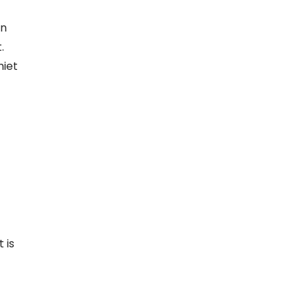
en
.
miet
 is