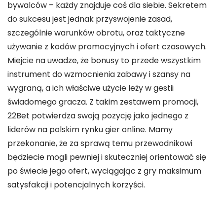
bywalców – każdy znajduje coś dla siebie. Sekretem
do sukcesu jest jednak przyswojenie zasad,
szczególnie warunków obrotu, oraz taktyczne
używanie z kodów promocyjnych i ofert czasowych.
Miejcie na uwadze, że bonusy to przede wszystkim
instrument do wzmocnienia zabawy i szansy na
wygraną, a ich właściwe użycie leży w gestii
świadomego gracza. Z takim zestawem promocji,
22Bet potwierdza swoją pozycję jako jednego z
liderów na polskim rynku gier online. Mamy
przekonanie, że za sprawą temu przewodnikowi
będziecie mogli pewniej i skuteczniej orientować się
po świecie jego ofert, wyciągając z gry maksimum
satysfakcji i potencjalnych korzyści.