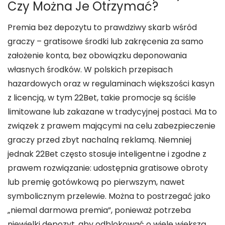
Czy Można Je Otrzymać?
Premia bez depozytu to prawdziwy skarb wśród
graczy – gratisowe środki lub zakręcenia za samo
założenie konta, bez obowiązku deponowania
własnych środków. W polskich przepisach
hazardowych oraz w regulaminach większości kasyn
z licencją, w tym 22Bet, takie promocje są ściśle
limitowane lub zakazane w tradycyjnej postaci. Ma to
związek z prawem mającymi na celu zabezpieczenie
graczy przed zbyt nachalną reklamą. Niemniej
jednak 22Bet często stosuje inteligentne i zgodne z
prawem rozwiązanie: udostępnia gratisowe obroty
lub premię gotówkową po pierwszym, nawet
symbolicznym przelewie. Można to postrzegać jako
„niemal darmowa premia”, ponieważ potrzeba
niewielki depozyt, aby odblokować o wiele większą