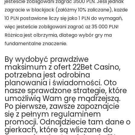
jesteście zobligowani zagrać 3500 PLN. Jeśli jednak
zagracie w blackjack (załóżmy 10% zaliczane), każde
10 PLN postawione liczy się jako 1 PLN do wymagań,
więc jesteście zobligowani zagrać aż 35 000 PLN!
Różnica jest olbrzymia, dlatego wybór gry ma
fundamentalne znaczenie.
By wydobyć prawdziwe
maksimum z ofert 22Bet Casino,
potrzebna jest odrobina
planowania i świadomości. Oto
nasze sprawdzone strategie, które
umożliwią Wam grę mądrzejszą.
Po pierwsze, zawsze zapoznajcie
się z pełnym regulaminem
promocji. Odnajdziecie tam dane o
gierkach, które są wliczane do